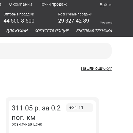
а
О компании
Точки продаж
Войти
Оптовые продажи
Розничные продажи
44 500-8-500
29 327-42-89
Корзина
азина
ДЛЯ КУХНИ
СОПУТСТВУЮЩИЕ
БЫТОВАЯ ТЕХНИКА
Нашли ошибку?
311.05
р. за
0.2
+31.11
пог. км
розничная цена