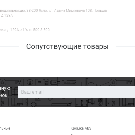
ведзяльносцю, 38-200 Ясло, ул. Адама Мицкевича 108, Польша
, д.129А
лки, д.129А, a1/мтс 500-8-500
Сопутствующие товары
чную
нок
льные
Кромка ABS