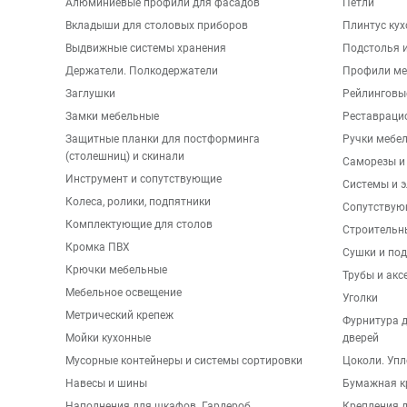
Алюминиевые профили для фасадов
Петли
Вкладыши для столовых приборов
Плинтус ку
Выдвижные системы хранения
Подстолья и
Держатели. Полкодержатели
Профили ме
Заглушки
Рейлинговы
Замки мебельные
Реставраци
Защитные планки для постформинга
Ручки мебе
(столешниц) и скинали
Саморезы и
Инструмент и сопутствующие
Системы и 
Колеса, ролики, подпятники
Сопутствую
Комплектующие для столов
Строительн
Кромка ПВХ
Сушки и по
Крючки мебельные
Трубы и акс
Мебельное освещение
Уголки
Метрический крепеж
Фурнитура 
Мойки кухонные
дверей
Мусорные контейнеры и системы сортировки
Цоколи. Упл
Навесы и шины
Бумажная к
Наполнения для шкафов. Гардероб
Крепления д