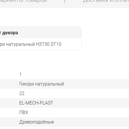
т декора
ори натуральный H3730 ST10
1
Гикори натуральный
22
EL-MECH-PLAST
ПВХ
Древоподобные