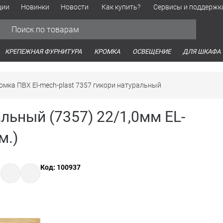
ции
Новинки
Новости
Как купить?
Сервисы и поддержк
Обработка персональных данных
Время работы оптовых продаж
Время работы интернет-маг
КРЕПЕЖНАЯ ФУРНИТУРА
КРОМКА
ОСВЕЩЕНИЕ
ДЛЯ ШКАФА
омка ПВХ El-mech-plast 7357 гикори натуральный
льный (7357) 22/1,0мм EL-
м.)
Код: 100937