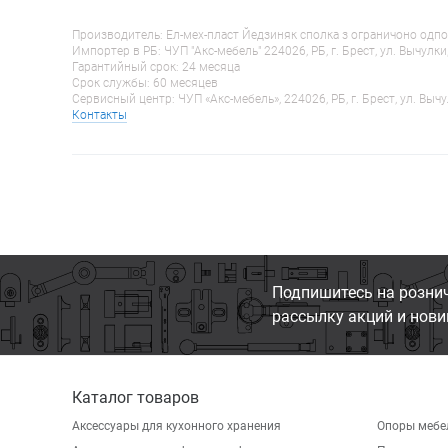
Производитель: Ел-мех-пласт Йедзиняк сполка з ограничоно одпо
Импортер в РБ: ЧУП "Акс-мебель" 224026, РБ, г. Брест, ул. Вычулки
Гарантийный срок: 24 месяца
Срок службы: 60 месяцев
Сервисный центр: ЧУП «Акс-мебель», 224026, РБ, г. Брест, ул. Вычу
Контакты
Подпишитесь на розни
рассылку акций и нови
Каталог товаров
Аксессуары для кухонного хранения
Опоры мебе