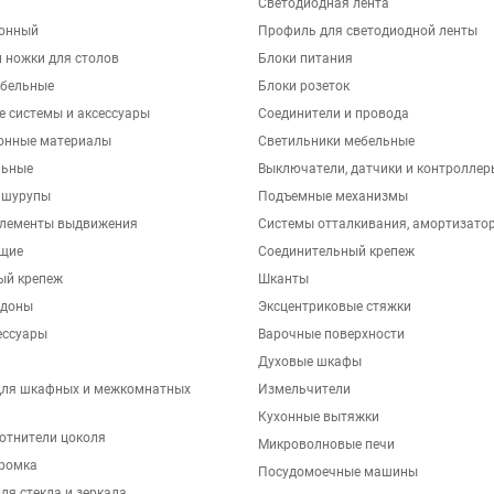
Светодиодная лента
хонный
Профиль для светодиодной ленты
 ножки для столов
Блоки питания
бельные
Блоки розеток
е системы и аксессуары
Соединители и провода
онные материалы
Светильники мебельные
льные
Выключатели, датчики и контроллер
 шурупы
Подъемные механизмы
элементы выдвижения
Системы отталкивания, амортизато
щие
Соединительный крепеж
ый крепеж
Шканты
ддоны
Эксцентриковые стяжки
ессуары
Варочные поверхности
Духовые шкафы
для шкафных и межкомнатных
Измельчители
Кухонные вытяжки
отнители цоколя
Микроволновые печи
ромка
Посудомоечные машины
ля стекла и зеркала