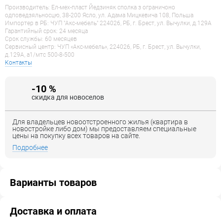
Производитель: Ел-мех-пласт Йедзиняк сполка з ограничоно
одповедзяльносцю, 38-200 Ясло, ул. Адама Мицкевича 108, Польша
Импортер в РБ: ЧУП "Акс-мебель" 224026, РБ, г. Брест, ул. Вычулки, д.129А
Гарантийный срок: 24 месяца
Срок службы: 60 месяцев
Сервисный центр: ЧУП «Акс-мебель», 224026, РБ, г. Брест, ул. Вычулки,
д.129А, a1/мтс 500-8-500
Контакты
-10 %
скидка для новоселов
Для владельцев новоотстроенного жилья (квартира в
новостройке либо дом) мы предоставляем специальные
цены на покупку всех товаров на сайте.
Подробнее
Варианты товаров
Доставка и оплата