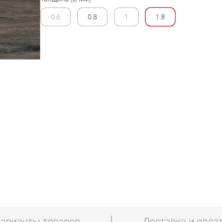
0.6
0.8
1
1.8
арианты товаров
Доставка и опла