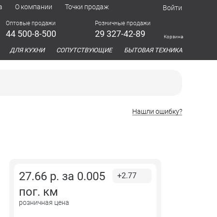
а
О компании
Точки продаж
Войти
Оптовые продажи
Розничные продажи
44 500-8-500
29 327-42-89
Корзина
азина
ДЛЯ КУХНИ
СОПУТСТВУЮЩИЕ
БЫТОВАЯ ТЕХНИКА
Нашли ошибку?
27.66
р. за
0.005
+2.77
пог. км
розничная цена