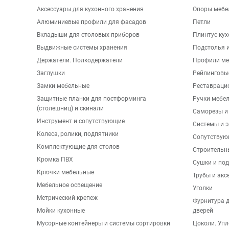
Аксессуары для кухонного хранения
Опоры мебе
Алюминиевые профили для фасадов
Петли
Вкладыши для столовых приборов
Плинтус ку
Выдвижные системы хранения
Подстолья и
Держатели. Полкодержатели
Профили ме
Заглушки
Рейлинговы
Замки мебельные
Реставраци
Защитные планки для постформинга
Ручки мебе
(столешниц) и скинали
Саморезы и
Инструмент и сопутствующие
Системы и 
Колеса, ролики, подпятники
Сопутствую
Комплектующие для столов
Строительн
Кромка ПВХ
Сушки и по
Крючки мебельные
Трубы и акс
Мебельное освещение
Уголки
Метрический крепеж
Фурнитура 
Мойки кухонные
дверей
Мусорные контейнеры и системы сортировки
Цоколи. Упл