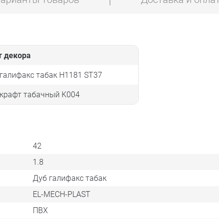
т декора
галифакс табак H1181 ST37
 крафт табачный K004
42
1.8
Дуб галифакс табак
EL-MECH-PLAST
ПВХ