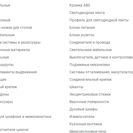
льные
Кромка ABS
Светодиодная лента
хонный
Профиль для светодиодной ленты
 ножки для столов
Блоки питания
бельные
Блоки розеток
е системы и аксессуары
Соединители и провода
онные материалы
Светильники мебельные
льные
Выключатели, датчики и контроллер
 шурупы
Подъемные механизмы
элементы выдвижения
Системы отталкивания, амортизато
щие
Соединительный крепеж
ый крепеж
Шканты
ддоны
Эксцентриковые стяжки
ессуары
Варочные поверхности
Духовые шкафы
для шкафных и межкомнатных
Измельчители
Кухонные вытяжки
отнители цоколя
Микроволновые печи