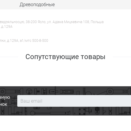
Древоподобные
ведзяльносцю, 38-200 Ясло, ул. Адама Мицкевича 108, Польша
, д.129А
лки, д.129А, a1/мтс 500-8-500
Сопутствующие товары
чную
нок