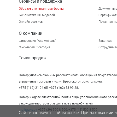
Сервисы и поддержка
Образовательная платформа
Документы 
Библиотека 3D моделей
Сертификат
Онлайн-сервисы
Печатная п
О компании
Философия "Акс-мебель"
Вакансии
"Aкс-мебель" сегодня
Сотрудниче
Точки продаж
Номер уполномоченных рассматривать обращения покупателей в
управление торговли и услуг Брестского горисполкома:
+375 (162) 21 04 65, +375 (162) 53 99 28.
Номер и адрес электронной почты лица, уполномоченного расс
законодательством о защите прав потребителей:
mail@aks.by
, +375 (29) 500 8 500, +375 (44) 500 8 500.
Сайт использует файлы cookie. При нахождении н