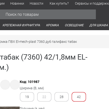
ции
Новинки
Новости
Как купить?
Сервисы и поддержк
Обработка персональных данных
Время работы оптовых продаж
Время работы интернет-маг
КРЕПЕЖНАЯ ФУРНИТУРА
КРОМКА
ОСВЕЩЕНИЕ
ДЛЯ ШКАФА
омка ПВХ El-mech-plast 7360 дуб галифакс табак
абак (7360) 42/1,8мм EL-
м.)
Код: 101987
Ширина (B, мм)
19
22
28
42
Толщина (s, мм)