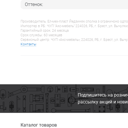
Оттенок:
Производитель: Ел-мех-пласт Йедзиняк сполка з ограничоно одпо
Импортер в РБ: ЧУП "Акс-мебель" 224026, РБ, г. Брест, ул. Вычулки
Гарантийный срок: 24 месяца
Срок службы: 60 месяцев
Сервисный центр: ЧУП «Акс-мебель», 224026, РБ, г. Брест, ул. Вычу
Контакты
Подпишитесь на розни
рассылку акций и нови
Каталог товаров