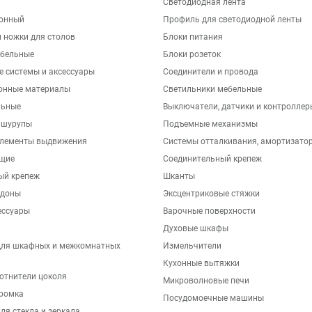
Светодиодная лента
хонный
Профиль для светодиодной ленты
 ножки для столов
Блоки питания
бельные
Блоки розеток
е системы и аксессуары
Соединители и провода
онные материалы
Светильники мебельные
льные
Выключатели, датчики и контроллер
 шурупы
Подъемные механизмы
элементы выдвижения
Системы отталкивания, амортизато
щие
Соединительный крепеж
ый крепеж
Шканты
ддоны
Эксцентриковые стяжки
ессуары
Варочные поверхности
Духовые шкафы
для шкафных и межкомнатных
Измельчители
Кухонные вытяжки
отнители цоколя
Микроволновые печи
ромка
Посудомоечные машины
ля стекла и зеркала