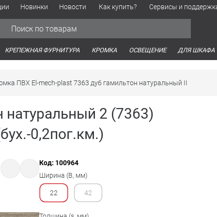
ции
Новинки
Новости
Как купить?
Сервисы и поддержк
Обработка персональных данных
Время работы оптовых продаж
Время работы интернет-маг
КРЕПЕЖНАЯ ФУРНИТУРА
КРОМКА
ОСВЕЩЕНИЕ
ДЛЯ ШКАФА
омка ПВХ El-mech-plast 7363 дуб гамильтон натуральный II
 натуральный 2 (7363)
ух.-0,2пог.км.)
Код: 100964
Ширина (B, мм)
22
42
Толщина (s, мм)