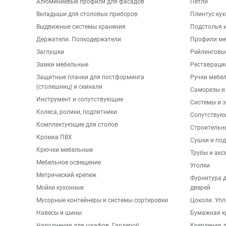
Алюминиевые профили для фасадов
Петли
Вкладыши для столовых приборов
Плинтус ку
Выдвижные системы хранения
Подстолья и
Держатели. Полкодержатели
Профили ме
Заглушки
Рейлинговы
Замки мебельные
Реставраци
Защитные планки для постформинга
Ручки мебе
(столешниц) и скинали
Саморезы и
Инструмент и сопутствующие
Системы и 
Колеса, ролики, подпятники
Сопутствую
Комплектующие для столов
Строительн
Кромка ПВХ
Сушки и по
Крючки мебельные
Трубы и акс
Мебельное освещение
Уголки
Метрический крепеж
Фурнитура 
Мойки кухонные
дверей
Мусорные контейнеры и системы сортировки
Цоколи. Упл
Навесы и шины
Бумажная к
Наполнения для шкафов. Гардероб
Крепления д