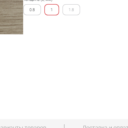
0.8
1
1.8
арианты товаров
Доставка и опла