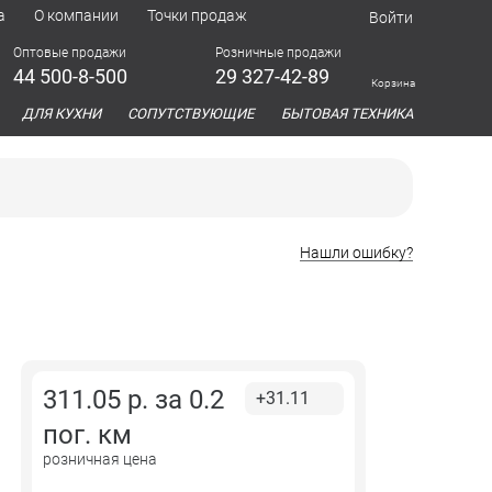
а
О компании
Точки продаж
Войти
Оптовые продажи
Розничные продажи
44 500-8-500
29 327-42-89
Корзина
азина
ДЛЯ КУХНИ
СОПУТСТВУЮЩИЕ
БЫТОВАЯ ТЕХНИКА
Нашли ошибку?
311.05
р. за
0.2
+31.11
пог. км
розничная цена