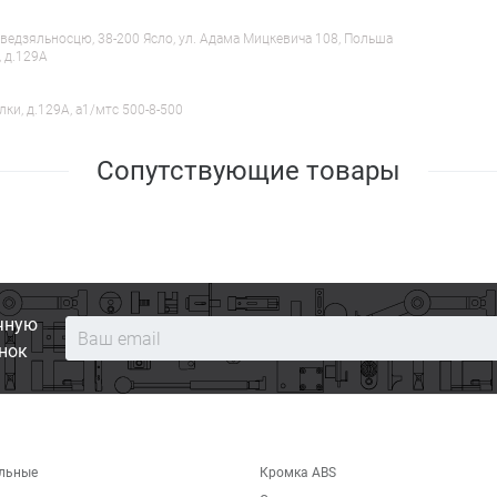
ведзяльносцю, 38-200 Ясло, ул. Адама Мицкевича 108, Польша
, д.129А
лки, д.129А, a1/мтс 500-8-500
Сопутствующие товары
чную
нок
льные
Кромка ABS