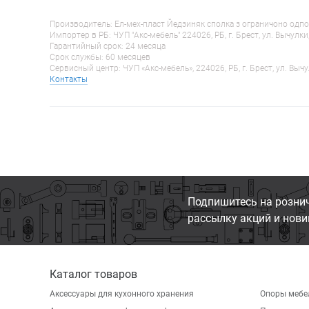
Производитель: Ел-мех-пласт Йедзиняк сполка з ограничоно одпо
Импортер в РБ: ЧУП "Акс-мебель" 224026, РБ, г. Брест, ул. Вычулки
Гарантийный срок: 24 месяца
Срок службы: 60 месяцев
Сервисный центр: ЧУП «Акс-мебель», 224026, РБ, г. Брест, ул. Вычу
Контакты
Подпишитесь на розни
рассылку акций и нови
Каталог товаров
Аксессуары для кухонного хранения
Опоры мебе