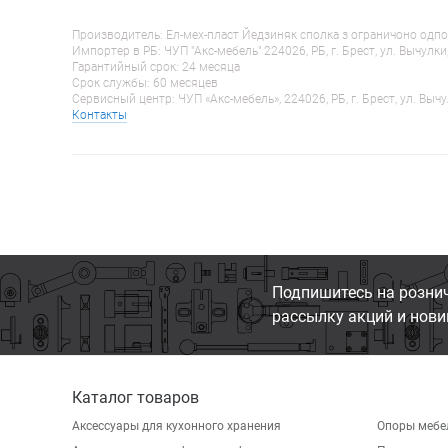
Производитель: Ел-мех-пласт Йедзиняк сполка з ограничоно одпо
Импортер в РБ: ЧУП "Акс-мебель" 224026, РБ, г. Брест, ул. Вычулки
Гарантийный срок: 24 месяца
Срок службы: 60 месяцев
Сервисный центр: ЧУП «Акс-мебель», 224026, РБ, г. Брест, ул. Вычу
Контакты
Подпишитесь на розни
рассылку акций и нови
Каталог товаров
Аксессуары для кухонного хранения
Опоры мебе