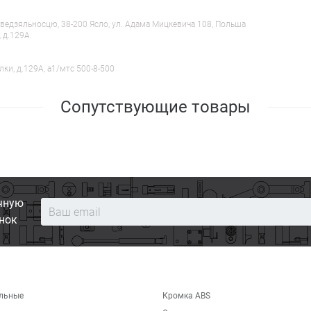
ведзяльносцю, 38-200 Ясло, ул. Адама Мицкевича 108, Польша
, д.129А
лки, д.129А, a1/мтс 500-8-500
Сопутствующие товары
чную
нок
льные
Кромка ABS