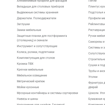
Алюминиевые профили для фасадов
Петли
Вкладыши для столовых приборов
Плинтус ку
Выдвижные системы хранения
Подстолья и
Держатели. Полкодержатели
Профили ме
Заглушки
Рейлинговы
Замки мебельные
Реставраци
Защитные планки для постформинга
Ручки мебе
(столешниц) и скинали
Саморезы и
Инструмент и сопутствующие
Системы и 
Колеса, ролики, подпятники
Сопутствую
Комплектующие для столов
Строительн
Кромка ПВХ
Сушки и по
Крючки мебельные
Трубы и акс
Мебельное освещение
Уголки
Метрический крепеж
Фурнитура 
Мойки кухонные
дверей
Мусорные контейнеры и системы сортировки
Цоколи. Упл
Навесы и шины
Бумажная к
Наполнения для шкафов. Гардероб
Крепления д