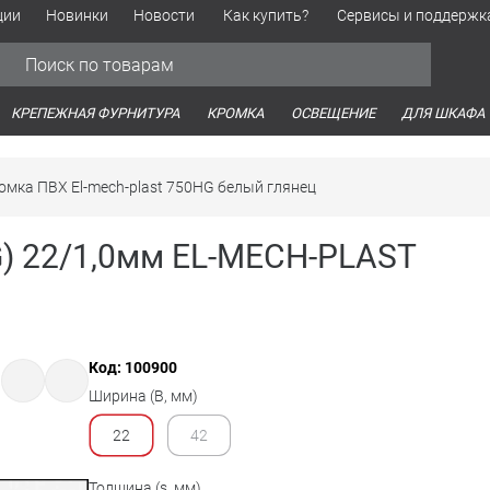
ции
Новинки
Новости
Как купить?
Сервисы и поддержк
Обработка персональных данных
Время работы оптовых продаж
Время работы интернет-маг
КРЕПЕЖНАЯ ФУРНИТУРА
КРОМКА
ОСВЕЩЕНИЕ
ДЛЯ ШКАФА
омка ПВХ El-mech-plast 750HG белый глянец
) 22/1,0мм EL-MECH-PLAST
Код: 100900
Ширина (B, мм)
22
42
Толщина (s, мм)