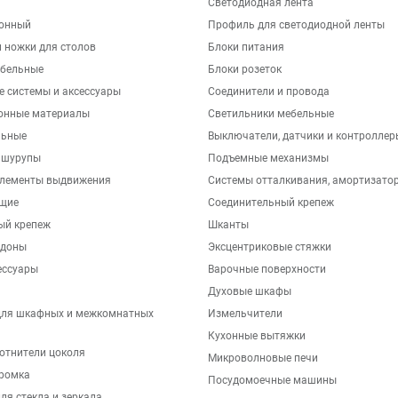
Светодиодная лента
хонный
Профиль для светодиодной ленты
 ножки для столов
Блоки питания
бельные
Блоки розеток
е системы и аксессуары
Соединители и провода
онные материалы
Светильники мебельные
льные
Выключатели, датчики и контроллер
 шурупы
Подъемные механизмы
элементы выдвижения
Системы отталкивания, амортизато
щие
Соединительный крепеж
ый крепеж
Шканты
ддоны
Эксцентриковые стяжки
ессуары
Варочные поверхности
Духовые шкафы
для шкафных и межкомнатных
Измельчители
Кухонные вытяжки
отнители цоколя
Микроволновые печи
ромка
Посудомоечные машины
ля стекла и зеркала