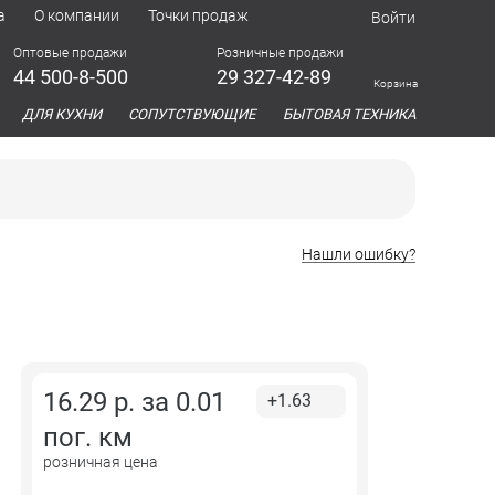
а
О компании
Точки продаж
Войти
Оптовые продажи
Розничные продажи
44 500-8-500
29 327-42-89
Корзина
азина
ДЛЯ КУХНИ
СОПУТСТВУЮЩИЕ
БЫТОВАЯ ТЕХНИКА
Нашли ошибку?
16.29
р. за
0.01
+1.63
пог. км
розничная цена