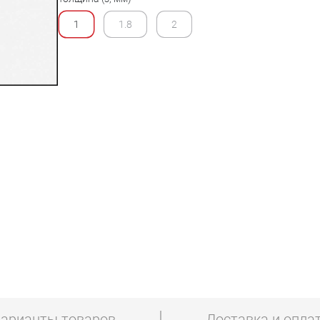
1
1.8
2
арианты товаров
Доставка и опла