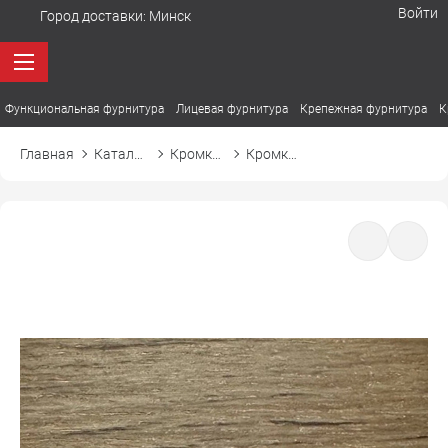
Войти
Город доставки:
Минск
Функциональная фурнитура
Лицевая фурнитура
Крепежная фурнитура
К
Главная
Каталог товаров
Кромка ПВХ
Кромка ПВХ El-mech-plast 7324 дуб галифакс натуральный