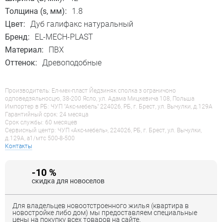
Толщина (s, мм):
1.8
Цвет:
Дуб галифакс натуральный
Бренд:
EL-MECH-PLAST
Материал:
ПВХ
Оттенок:
Древоподобные
Производитель: Ел-мех-пласт Йедзиняк сполка з ограничоно
одповедзяльносцю, 38-200 Ясло, ул. Адама Мицкевича 108, Польша
Импортер в РБ: ЧУП "Акс-мебель" 224026, РБ, г. Брест, ул. Вычулки, д.129А
Гарантийный срок: 24 месяца
Срок службы: 60 месяцев
Сервисный центр: ЧУП «Акс-мебель», 224026, РБ, г. Брест, ул. Вычулки,
д.129А, a1/мтс 500-8-500
Контакты
-10 %
скидка для новоселов
Для владельцев новоотстроенного жилья (квартира в
новостройке либо дом) мы предоставляем специальные
цены на покупку всех товаров на сайте.