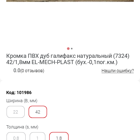
Кромка ПВХ дуб галифакс натуральный (7324)
42/1,8мм EL-MECH-PLAST (бух.-0,1пог.км.)
0.0
(0 отзывов)
Нашли ошибку?
Код: 101986
Ширина (B, мм)
22
42
Толщина (s, мм)
0.8
1
1.8