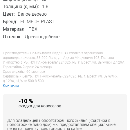
Толщина (s, мм):
1.8
Цвет:
Белое дерево
Бренд:
EL-MECH-PLAST
Материал:
ПВХ
Оттенок:
Древоподобные
Производитель: Ел-мех-пласт Йедзиняк сполка з ограничоно
одповедзяльносцю, 38-200 Ясло, ул. Адама Мицкевича 108, Польша
Импортер в РБ: ЧУП "Акс-мебель" 224026, РБ, г. Брест, ул. Вычулки, д.129А
Гарантийный срок: 24 месяца
Срок службы: 60 месяцев
Сервисный центр: ЧУП «Акс-мебель», 224026, РБ, г. Брест, ул. Вычулки,
д.129А, a1/мтс 500-8-500
Контакты
-10 %
скидка для новоселов
Для владельцев новоотстроенного жилья (квартира в
новостройке либо дом) мы предоставляем специальные
цены на покупку всех товаров на сайте.