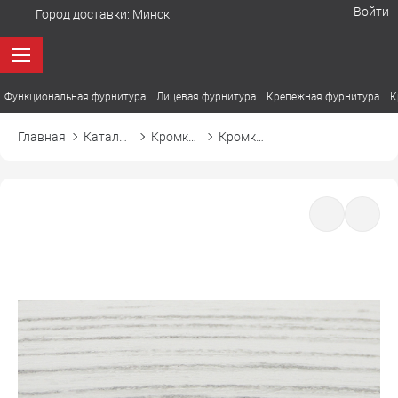
Войти
Город доставки:
Минск
Функциональная фурнитура
Лицевая фурнитура
Крепежная фурнитура
К
Главная
Каталог товаров
Кромка ПВХ
Кромка ПВХ El-mech-plast 7326 белое дерево