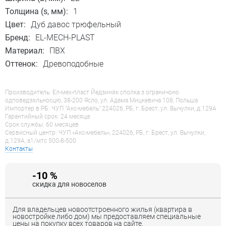
Толщина (s, мм):
1
Цвет:
Дуб давос трюфельный
Бренд:
EL-MECH-PLAST
Материал:
ПВХ
Оттенок:
Древоподобные
Производитель: Ел-мех-пласт Йедзиняк сполка з ограничоно
одповедзяльносцю, 38-200 Ясло, ул. Адама Мицкевича 108, Польша
Импортер в РБ: ЧУП "Акс-мебель" 224026, РБ, г. Брест, ул. Вычулки, д.129А
Гарантийный срок: 24 месяца
Срок службы: 60 месяцев
Сервисный центр: ЧУП «Акс-мебель», 224026, РБ, г. Брест, ул. Вычулки,
д.129А, a1/мтс 500-8-500
Контакты
-10 %
скидка для новоселов
Для владельцев новоотстроенного жилья (квартира в
новостройке либо дом) мы предоставляем специальные
цены на покупку всех товаров на сайте.