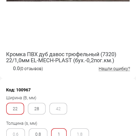
Кромка ПВХ дуб давос трюфельный (7320)
22/1,0мм EL-MECH-PLAST (бух.-0,2пог.км.)
0.0
(0 отзывов)
Нашли ошибку?
Код: 100967
Ширина (B, мм)
22
28
42
Толщина (s, мм)
0.6
0.8
1
1.8