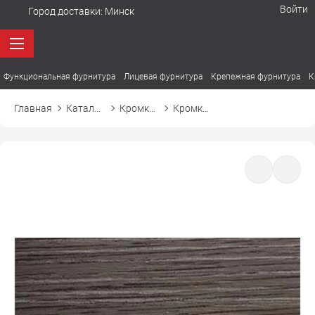
Войти
Город доставки:
Минск
Функциональная фурнитура
Лицевая фурнитура
Крепежная фурнитура
К
Главная
Каталог товаров
Кромка ПВХ
Кромка ПВХ El-mech-plast 7320 дуб давос трюфельный