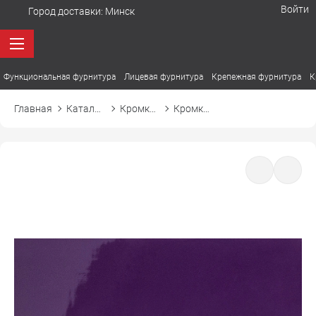
Войти
Город доставки:
Минск
Функциональная фурнитура
Лицевая фурнитура
Крепежная фурнитура
К
Главная
Каталог товаров
Кромка ПВХ
Кромка ПВХ El-mech-plast 8026 HG фиолетовый высокий глянец