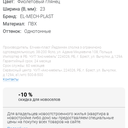
Цвет:
Фиолетовый глянец
Ширина (B, мм):
23
Бренд:
EL-MECH-PLAST
Материал:
ПВХ
Оттенок:
Однотонные
Производитель: Ел-мех-пласт Йедзиняк сполка з ограничоно
одповедзяльносцю, 38-200 Ясло, ул. Адама Мицкевича 108, Польша
Импортер в РБ: ЧУП "Акс-мебель" 224026, РБ, г. Брест, ул. Вычулки, д.129А
Гарантийный срок: 24 месяца
Срок службы: 60 месяцев
Сервисный центр: ЧУП «Акс-мебель», 224026, РБ, г. Брест, ул. Вычулки,
д.129А, a1/мтс 500-8-500
Контакты
-10 %
скидка для новоселов
Для владельцев новоотстроенного жилья (квартира в
новостройке либо дом) мы предоставляем специальные
цены на покупку всех товаров на сайте.