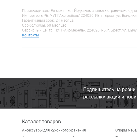
Производитель: Ел-мех-пласт Йедзиняк сполка з ограничоно одпо
Импортер в РБ: ЧУП "Акс-мебель" 224026, РБ, г. Брест, ул. Вычулки
Гарантийный срок: 24 месяца
Срок службы: 60 месяцев
Сервисный центр: ЧУП «Акс-мебель», 224026, РБ, г. Брест, ул. Вычу
Контакты
Подпишитесь на розни
рассылку акций и нови
Каталог товаров
Аксессуары для кухонного хранения
Опоры мебе