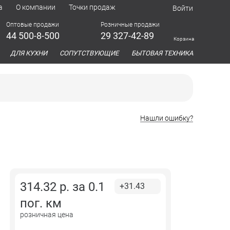
а
О компании
Точки продаж
Войти
Оптовые продажи
Розничные продажи
44 500-8-500
29 327-42-89
Корзина
азина
ДЛЯ КУХНИ
СОПУТСТВУЮЩИЕ
БЫТОВАЯ ТЕХНИКА
Нашли ошибку?
314.32
р. за
0.1
+31.43
пог. км
розничная цена