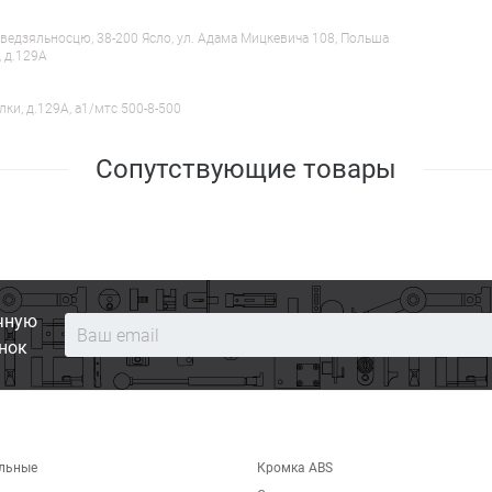
ведзяльносцю, 38-200 Ясло, ул. Адама Мицкевича 108, Польша
, д.129А
лки, д.129А, a1/мтс 500-8-500
Сопутствующие товары
чную
нок
льные
Кромка ABS