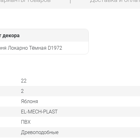
т декора
оня Локарно Тёмная D1972
22
2
Яблоня
EL-MECH-PLAST
ПВХ
Древоподобные