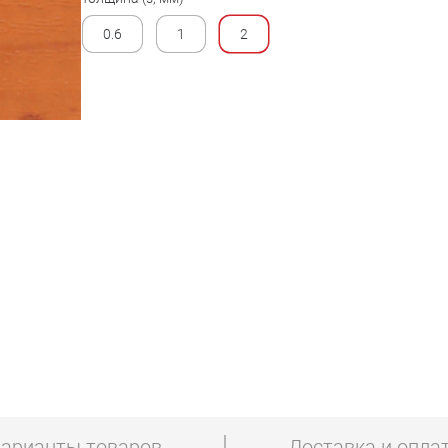
0.6
1
2
арианты товаров
Доставка и опла