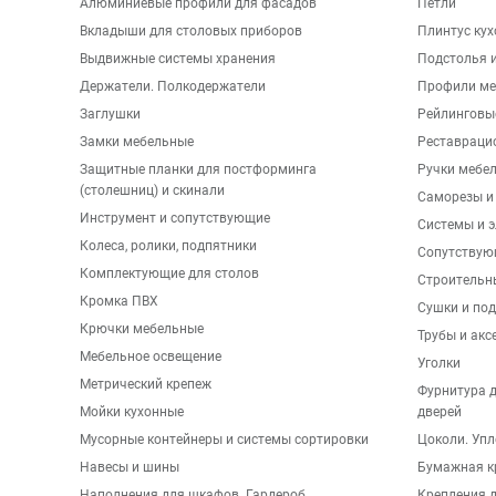
Алюминиевые профили для фасадов
Петли
Вкладыши для столовых приборов
Плинтус ку
Выдвижные системы хранения
Подстолья и
Держатели. Полкодержатели
Профили ме
Заглушки
Рейлинговы
Замки мебельные
Реставраци
Защитные планки для постформинга
Ручки мебе
(столешниц) и скинали
Саморезы и
Инструмент и сопутствующие
Системы и 
Колеса, ролики, подпятники
Сопутствую
Комплектующие для столов
Строительн
Кромка ПВХ
Сушки и по
Крючки мебельные
Трубы и акс
Мебельное освещение
Уголки
Метрический крепеж
Фурнитура 
Мойки кухонные
дверей
Мусорные контейнеры и системы сортировки
Цоколи. Упл
Навесы и шины
Бумажная к
Наполнения для шкафов. Гардероб
Крепления д