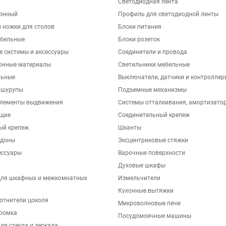
Светодиодная лента
хонный
Профиль для светодиодной ленты
 ножки для столов
Блоки питания
бельные
Блоки розеток
е системы и аксессуары
Соединители и провода
онные материалы
Светильники мебельные
льные
Выключатели, датчики и контроллер
 шурупы
Подъемные механизмы
элементы выдвижения
Системы отталкивания, амортизато
щие
Соединительный крепеж
ый крепеж
Шканты
ддоны
Эксцентриковые стяжки
ессуары
Варочные поверхности
Духовые шкафы
для шкафных и межкомнатных
Измельчители
Кухонные вытяжки
отнители цоколя
Микроволновые печи
ромка
Посудомоечные машины
ля стекла и зеркала