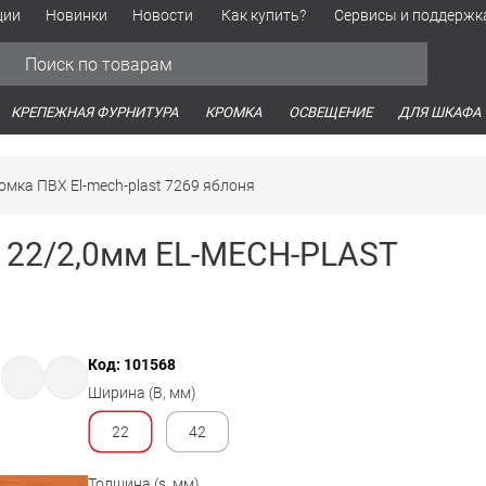
ции
Новинки
Новости
Как купить?
Сервисы и поддержк
Обработка персональных данных
Время работы оптовых продаж
Время работы интернет-маг
КРЕПЕЖНАЯ ФУРНИТУРА
КРОМКА
ОСВЕЩЕНИЕ
ДЛЯ ШКАФА
омка ПВХ El-mech-plast 7269 яблоня
) 22/2,0мм EL-MECH-PLAST
Код: 101568
Ширина (B, мм)
22
42
Толщина (s, мм)