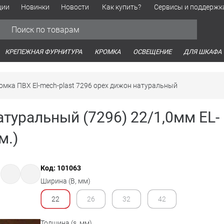
ции
Новинки
Новости
Как купить?
Сервисы и поддержк
Обработка персональных данных
Время работы оптовых продаж
Время работы интернет-маг
КРЕПЕЖНАЯ ФУРНИТУРА
КРОМКА
ОСВЕЩЕНИЕ
ДЛЯ ШКАФА
омка ПВХ El-mech-plast 7296 орех дижон натуральный
туральный (7296) 22/1,0мм EL-
м.)
Код: 101063
Ширина (B, мм)
22
26
32
42
Толщина (s, мм)