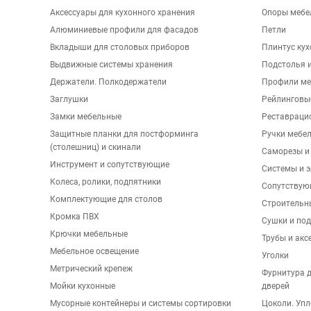
Аксессуары для кухонного хранения
Опоры мебе
Алюминиевые профили для фасадов
Петли
Вкладыши для столовых приборов
Плинтус ку
Выдвижные системы хранения
Подстолья и
Держатели. Полкодержатели
Профили ме
Заглушки
Рейлинговы
Замки мебельные
Реставраци
Защитные планки для постформинга
Ручки мебе
(столешниц) и скинали
Саморезы и
Инструмент и сопутствующие
Системы и 
Колеса, ролики, подпятники
Сопутствую
Комплектующие для столов
Строительн
Кромка ПВХ
Сушки и по
Крючки мебельные
Трубы и акс
Мебельное освещение
Уголки
Метрический крепеж
Фурнитура 
Мойки кухонные
дверей
Мусорные контейнеры и системы сортировки
Цоколи. Упл