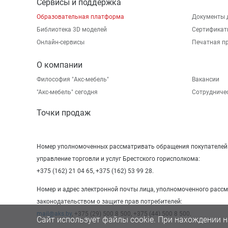
Сервисы и поддержка
Образовательная платформа
Документы 
Библиотека 3D моделей
Сертификат
Онлайн-сервисы
Печатная п
О компании
Философия "Акс-мебель"
Вакансии
"Aкс-мебель" сегодня
Сотрудниче
Точки продаж
Номер уполномоченных рассматривать обращения покупателей в
управление торговли и услуг Брестского горисполкома:
+375 (162) 21 04 65, +375 (162) 53 99 28.
Номер и адрес электронной почты лица, уполномоченного расс
законодательством о защите прав потребителей:
mail@aks.by
, +375 (29) 500 8 500, +375 (44) 500 8 500.
Сайт использует файлы cookie. При нахождении н