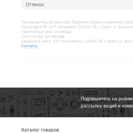
Оттенок:
Производитель: Ел-мех-пласт Йедзиняк сполка з ограничоно одпо
Импортер в РБ: ЧУП "Акс-мебель" 224026, РБ, г. Брест, ул. Вычулки
Гарантийный срок: 24 месяца
Срок службы: 60 месяцев
Сервисный центр: ЧУП «Акс-мебель», 224026, РБ, г. Брест, ул. Вычу
Контакты
Подпишитесь на розни
рассылку акций и нови
Каталог товаров