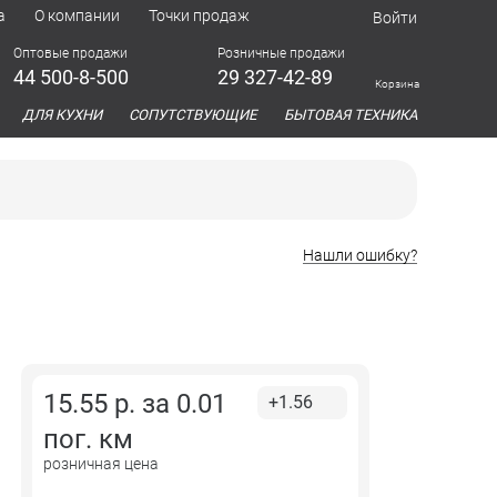
а
О компании
Точки продаж
Войти
Оптовые продажи
Розничные продажи
44 500-8-500
29 327-42-89
Корзина
азина
ДЛЯ КУХНИ
СОПУТСТВУЮЩИЕ
БЫТОВАЯ ТЕХНИКА
Нашли ошибку?
15.55
р. за
0.01
+1.56
пог. км
розничная цена