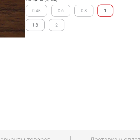
0.45
0.6
0.8
1
1.8
2
арианты товаров
Доставка и опла