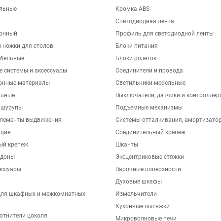
льные
Кромка ABS
Светодиодная лента
хонный
Профиль для светодиодной ленты
 ножки для столов
Блоки питания
бельные
Блоки розеток
е системы и аксессуары
Соединители и провода
онные материалы
Светильники мебельные
льные
Выключатели, датчики и контроллер
 шурупы
Подъемные механизмы
элементы выдвижения
Системы отталкивания, амортизато
щие
Соединительный крепеж
ый крепеж
Шканты
ддоны
Эксцентриковые стяжки
ессуары
Варочные поверхности
Духовые шкафы
для шкафных и межкомнатных
Измельчители
Кухонные вытяжки
отнители цоколя
Микроволновые печи