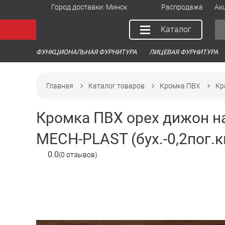
Город доставки:
Минск
Распродажа
Ак
Каталог
ФУНКЦИОНАЛЬНАЯ ФУРНИТУРА
ЛИЦЕВАЯ ФУРНИТУРА
Главная
Каталог товаров
Кромка ПВХ
Кр
Кромка ПВХ орех дижон на
MECH-PLAST (бух.-0,2пог.к
0.0
(0 отзывов)