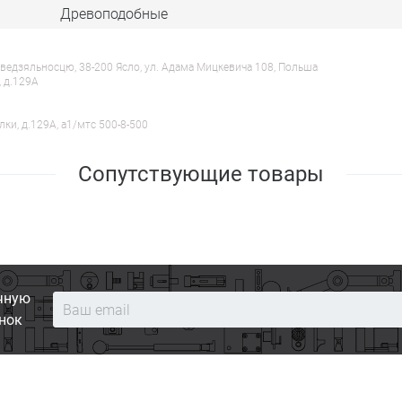
Древоподобные
ведзяльносцю, 38-200 Ясло, ул. Адама Мицкевича 108, Польша
, д.129А
лки, д.129А, a1/мтс 500-8-500
Сопутствующие товары
чную
нок