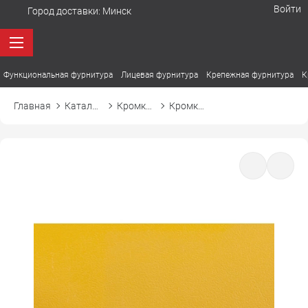
Войти
Город доставки:
Минск
Функциональная фурнитура
Лицевая фурнитура
Крепежная фурнитура
К
Главная
Каталог товаров
Кромка ПВХ
Кромка ПВХ Cromlex M0114 желтый бриллиант