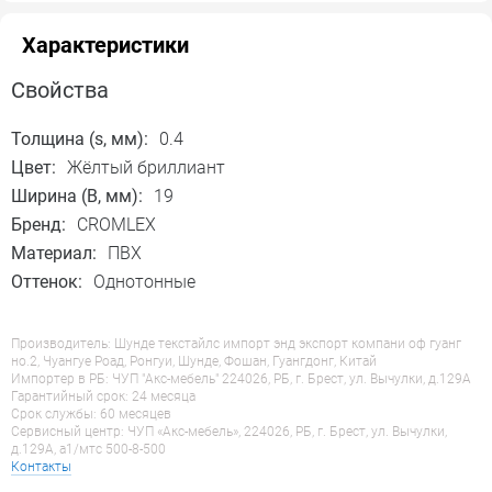
Характеристики
Свойства
Толщина (s, мм):
0.4
Цвет:
Жёлтый бриллиант
Ширина (B, мм):
19
Бренд:
CROMLEX
Материал:
ПВХ
Оттенок:
Однотонные
Производитель: Шунде текстайлс импорт энд экспорт компани оф гуанг
но.2, Чуангуе Роад, Ронгуи, Шунде, Фошан, Гуангдонг, Китай
Импортер в РБ: ЧУП "Акс-мебель" 224026, РБ, г. Брест, ул. Вычулки, д.129А
Гарантийный срок: 24 месяца
Срок службы: 60 месяцев
Сервисный центр: ЧУП «Акс-мебель», 224026, РБ, г. Брест, ул. Вычулки,
д.129А, a1/мтс 500-8-500
Контакты