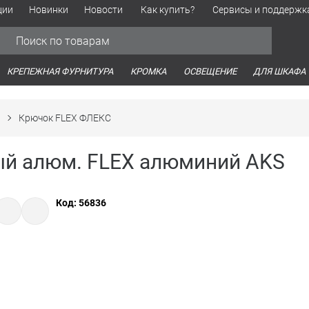
ции
Новинки
Новости
Как купить?
Сервисы и поддержк
Обработка персональных данных
Время работы оптовых продаж
Время работы интернет-маг
КРЕПЕЖНАЯ ФУРНИТУРА
КРОМКА
ОСВЕЩЕНИЕ
ДЛЯ ШКАФА
Крючок FLEX ФЛЕКС
ый алюм. FLEX алюминий AKS
Код: 56836