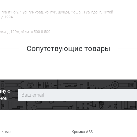
анг но.2, Чуангуе Роад, Ронгуи, Шунде, Фошан, Гуангдонг, Китай
, д.129А
лки, д.129А, a1/мтс 500-8-500
Сопутствующие товары
чную
нок
льные
Кромка ABS