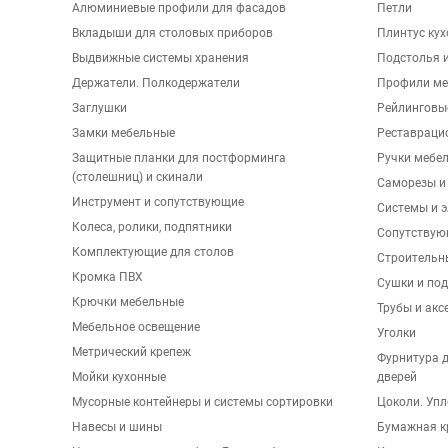
Алюминиевые профили для фасадов
Петли
Вкладыши для столовых приборов
Плинтус ку
Выдвижные системы хранения
Подстолья и
Держатели. Полкодержатели
Профили ме
Заглушки
Рейлинговы
Замки мебельные
Реставраци
Защитные планки для постформинга
Ручки мебе
(столешниц) и скинали
Саморезы и
Инструмент и сопутствующие
Системы и 
Колеса, ролики, подпятники
Сопутствую
Комплектующие для столов
Строительн
Кромка ПВХ
Сушки и по
Крючки мебельные
Трубы и акс
Мебельное освещение
Уголки
Метрический крепеж
Фурнитура 
Мойки кухонные
дверей
Мусорные контейнеры и системы сортировки
Цоколи. Упл
Навесы и шины
Бумажная к