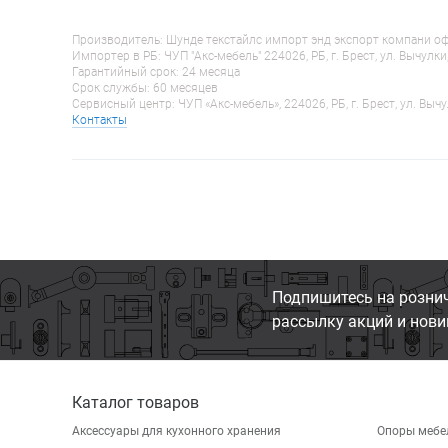
Производитель: Шунде текстайлс импорт энд экспорт компани оф гу
Импортер в РБ: ЧУП "Акс-мебель" 224026, РБ, г. Брест, ул. Вычулки
Гарантийный срок: 24 месяца
Срок службы: 60 месяцев
Сервисный центр: ЧУП «Акс-мебель», 224026, РБ, г. Брест, ул. Вычу
Контакты
Подпишитесь на розни
рассылку акций и нови
Каталог товаров
Аксессуары для кухонного хранения
Опоры мебе