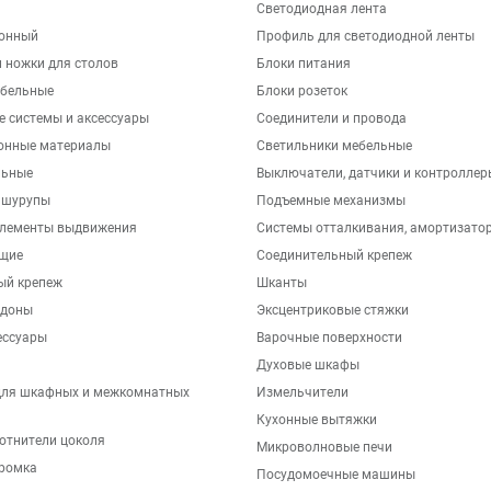
Светодиодная лента
хонный
Профиль для светодиодной ленты
 ножки для столов
Блоки питания
бельные
Блоки розеток
е системы и аксессуары
Соединители и провода
онные материалы
Светильники мебельные
льные
Выключатели, датчики и контроллер
 шурупы
Подъемные механизмы
элементы выдвижения
Системы отталкивания, амортизато
щие
Соединительный крепеж
ый крепеж
Шканты
ддоны
Эксцентриковые стяжки
ессуары
Варочные поверхности
Духовые шкафы
для шкафных и межкомнатных
Измельчители
Кухонные вытяжки
отнители цоколя
Микроволновые печи
ромка
Посудомоечные машины