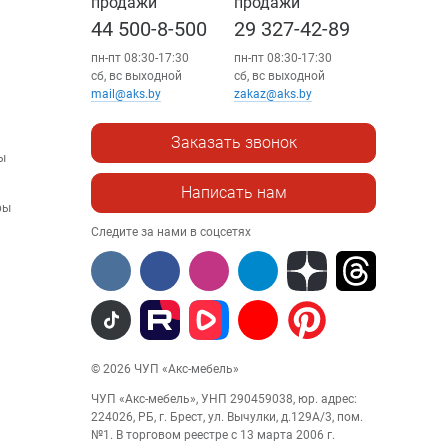
продажи
продажи
44 500-8-500
29 327-42-89
пн-пт 08:30-17:30
пн-пт 08:30-17:30
сб, вс выходной
сб, вс выходной
mail@aks.by
zakaz@aks.by
Заказать звонок
ы
Написать нам
ры
Следите за нами в соцсетях
© 2026 ЧУП «Акс-мебель»
ЧУП «Акс-мебель», УНП 290459038, юр. адрес:
224026, РБ, г. Брест, ул. Вычулки, д.129А/3, пом.
№1. В торговом реестре с 13 марта 2006 г.