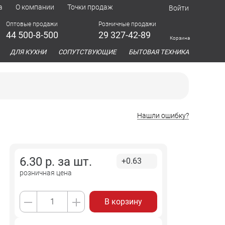
а
О компании
Точки продаж
Войти
Оптовые продажи
Розничные продажи
44 500-8-500
29 327-42-89
Корзина
азина
ДЛЯ КУХНИ
СОПУТСТВУЮЩИЕ
БЫТОВАЯ ТЕХНИКА
Нашли ошибку?
6.30
р. за
шт.
+0.63
розничная цена
В корзину