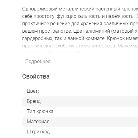
Однорожковый металлический настенный крючок 
себе простоту, функциональность и надежность. 
практичное решение для хранения различных пре
вашем пространстве. Цвет алюминий (матовый х
гардеробных, так и ванной комнате. Крючок име
практически к любому стилю интерьера. Максима
комплекте 2 шурупа 4*18
Подробнее
Свойства
Цвет:
Бренд:
Тип крючка:
Материал:
Штрихкод: