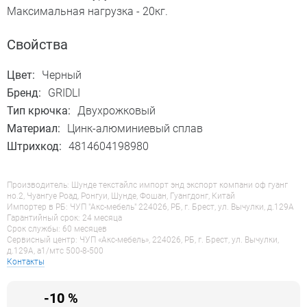
Максимальная нагрузка - 20кг.
Свойства
Цвет:
Черный
Бренд:
GRIDLI
Тип крючка:
Двухрожковый
Материал:
Цинк-алюминиевый сплав
Штрихкод:
4814604198980
Производитель: Шунде текстайлс импорт энд экспорт компани оф гуанг
но.2, Чуангуе Роад, Ронгуи, Шунде, Фошан, Гуангдонг, Китай
Импортер в РБ: ЧУП "Акс-мебель" 224026, РБ, г. Брест, ул. Вычулки, д.129А
Гарантийный срок: 24 месяца
Срок службы: 60 месяцев
Сервисный центр: ЧУП «Акс-мебель», 224026, РБ, г. Брест, ул. Вычулки,
д.129А, a1/мтс 500-8-500
Контакты
-10 %