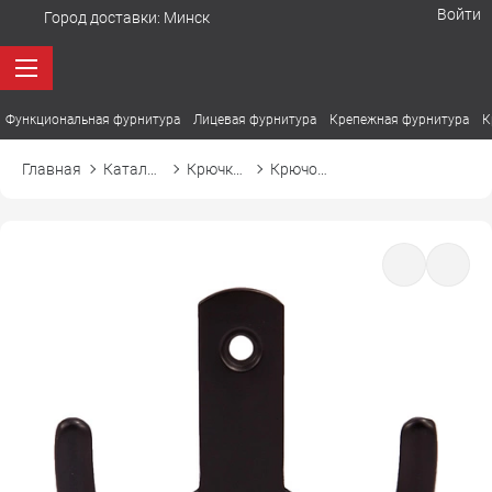
Войти
Город доставки:
Минск
Функциональная фурнитура
Лицевая фурнитура
Крепежная фурнитура
К
Главная
Каталог товаров
Крючки мебельные
Крючок WP13