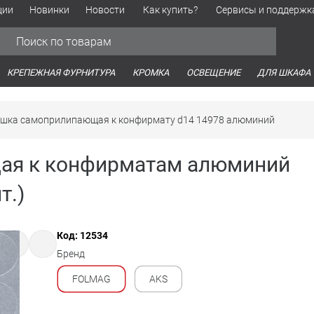
ции
Новинки
Новости
Как купить?
Сервисы и поддержк
Обработка персональных данных
Время работы оптовых продаж
Время работы интернет-маг
КРЕПЕЖНАЯ ФУРНИТУРА
КРОМКА
ОСВЕЩЕНИЕ
ДЛЯ ШКАФА
ушка самоприлипающая к конфирмату d14 14978 алюминий
ая к конфирматам алюминий
т.)
Код: 12534
Бренд
FOLMAG
AKS