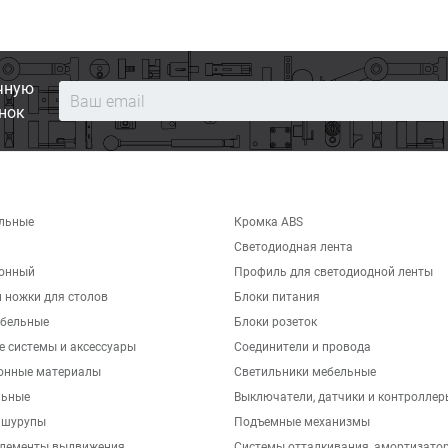
чную
нок
льные
Кромка ABS
Светодиодная лента
хонный
Профиль для светодиодной ленты
 ножки для столов
Блоки питания
бельные
Блоки розеток
е системы и аксессуары
Соединители и провода
онные материалы
Светильники мебельные
льные
Выключатели, датчики и контроллер
 шурупы
Подъемные механизмы
элементы выдвижения
Системы отталкивания, амортизато