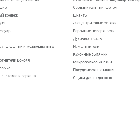
щие
Соединительный крепеж
ый крепеж
Шканты
ддоны
Эксцентриковые стяжки
ессуары
Варочные поверхности
Духовые шкафы
для шкафных и межкомнатных
Измельчители
Кухонные вытяжки
отнители цоколя
Микроволновые печи
ромка
Посудомоечные машины
ля стекла и зеркала
Ящики для подогрева