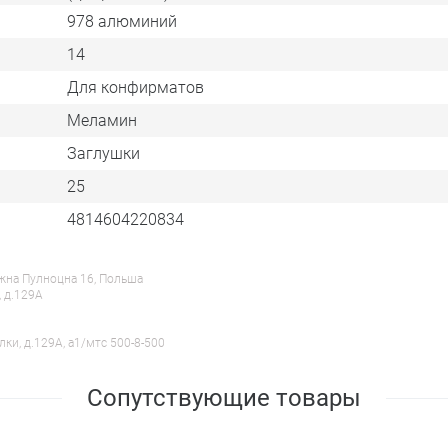
978 алюминий
14
Для конфирматов
Меламин
Заглушки
25
4814604220834
ежна Пулноцна 16, Польша
, д.129А
лки, д.129А, a1/мтс 500-8-500
Сопутствующие товары