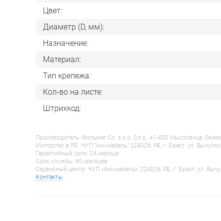
Цвет:
Диаметр (D, мм):
Назначение:
Материал:
Тип крепежа:
Кол-во на листе:
Штрихкод:
Производитель: Фольмаг Сп. з о.о. Сп.к., 41-400 Мысловице, Обж
Импортер в РБ: ЧУП "Акс-мебель" 224026, РБ, г. Брест, ул. Вычулки
Гарантийный срок: 24 месяца
Срок службы: 60 месяцев
Сервисный центр: ЧУП «Акс-мебель», 224026, РБ, г. Брест, ул. Вычу
Контакты