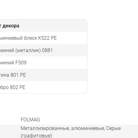
т декора
миниевый блеск K522 PE
миний (металлик) 0881
миний F509
ина 801 PE
бро 802 PE
FOLMAG
Металлизированные, алюминиевые, Серые
(графитовые)