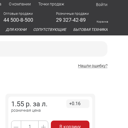
а
О компании
Точки продаж
Войти
Оптовые продажи
Розничные продажи
44 500-8-500
29 327-42-89
Корзина
азина
ДЛЯ КУХНИ
СОПУТСТВУЮЩИЕ
БЫТОВАЯ ТЕХНИКА
Нашли ошибку?
1.55
р. за
л.
+0.16
розничная цена
В корзину