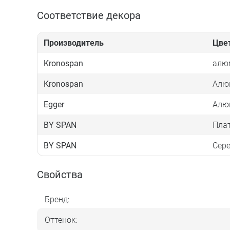
Соответствие декора
Производитель
Цве
Kronospan
алю
Kronospan
Алю
Egger
Алю
BY SPAN
Плат
BY SPAN
Сере
Свойства
Бренд:
Оттенок: