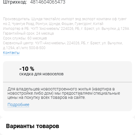
Штрихкод:
4814604065473
Производитель: Шунде текстайлс импорт энд экспорт компани оф гуанг
но.2, Чуангуе Роад, Ронгуи, Шунде, Фошан, Гуангдонг, Китай
Импортер в РБ: ЧУП "Акс-мебель" 224026, РБ, г. Брест, ул. Вычулки, д.129А
Гарантийный срок: 24 месяца
Срок службы: 60 месяцев
Сервисный центр: ЧУП «Акс-мебель», 224026, РБ, г. Брест, ул. Вычулки,
д.129А, a1/мтс 500-8-500
Контакты
-10 %
скидка для новоселов
Для владельцев новоотстроенного жилья (квартира в
новостройке либо дом) мы предоставляем специальные
цены на покупку всех товаров на сайте.
Подробнее
Варианты товаров