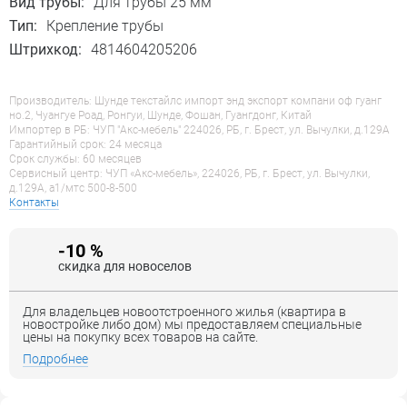
Вид трубы:
Для трубы 25 мм
Тип:
Крепление трубы
Штрихкод:
4814604205206
Производитель: Шунде текстайлс импорт энд экспорт компани оф гуанг
но.2, Чуангуе Роад, Ронгуи, Шунде, Фошан, Гуангдонг, Китай
Импортер в РБ: ЧУП "Акс-мебель" 224026, РБ, г. Брест, ул. Вычулки, д.129А
Гарантийный срок: 24 месяца
Срок службы: 60 месяцев
Сервисный центр: ЧУП «Акс-мебель», 224026, РБ, г. Брест, ул. Вычулки,
д.129А, a1/мтс 500-8-500
Контакты
-10 %
скидка для новоселов
Для владельцев новоотстроенного жилья (квартира в
новостройке либо дом) мы предоставляем специальные
цены на покупку всех товаров на сайте.
Подробнее