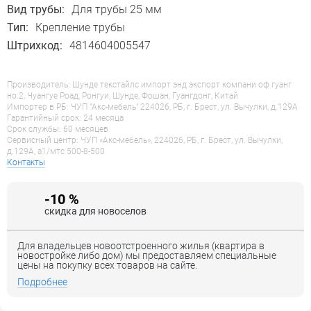
Вид трубы:
Для трубы 25 мм
Тип:
Крепление трубы
Штрихкод:
4814604005547
Производитель: Шунде текстайлс импорт энд экспорт компани оф гуанг
но.2, Чуангуе Роад, Ронгуи, Шунде, Фошан, Гуангдонг, Китай
Импортер в РБ: ЧУП "Акс-мебель" 224026, РБ, г. Брест, ул. Вычулки, д.129А
Гарантийный срок: 24 месяца
Срок службы: 60 месяцев
Сервисный центр: ЧУП «Акс-мебель», 224026, РБ, г. Брест, ул. Вычулки,
д.129А, a1/мтс 500-8-500
Контакты
-10 %
скидка для новоселов
Для владельцев новоотстроенного жилья (квартира в
новостройке либо дом) мы предоставляем специальные
цены на покупку всех товаров на сайте.
Подробнее