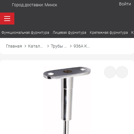
Войти
Город доставки:
Минск
Функциональная фурнитура
Лицевая фурнитура
Крепежная фурнитура
К
Главная
Каталог товаров
Трубы и аксессуары
936A Крепление дистанционное непроходное с регуляцией