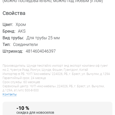
(можно последовательно, можно под любым углом)
Свойства
Цвет:
Хром
Бренд:
AKS
Вид трубы:
Для трубы 25 мм
Тип:
Соединители
Штрихкод:
4814604046397
Производитель: Шунде текстайлс импорт энд экспорт компани оф гуанг
но.2, Чуангуе Роад, Ронгуи, Шунде, Фошан, Гуангдонг, Китай
Импортер в РБ: ЧУП "Акс-мебель" 224026, РБ, г. Брест, ул. Вычулки, д.129А
Гарантийный срок: 24 месяца
Срок службы: 60 месяцев
Сервисный центр: ЧУП «Акс-мебель», 224026, РБ, г. Брест, ул. Вычулки,
д.129А, a1/мтс 500-8-500
Контакты
-10 %
скидка для новоселов