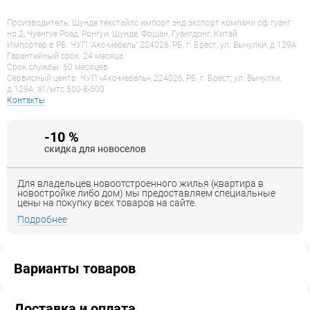
Производитель: Шунде текстайлс импорт энд экспорт компани оф гуанг
но.2, Чуангуе Роад, Ронгуи, Шунде, Фошан, Гуангдонг, Китай
Импортер в РБ: ЧУП "Акс-мебель" 224026, РБ, г. Брест, ул. Вычулки, д.129А
Гарантийный срок: 24 месяца
Срок службы: 60 месяцев
Сервисный центр: ЧУП «Акс-мебель», 224026, РБ, г. Брест, ул. Вычулки,
д.129А, a1/мтс 500-8-500
Контакты
-10 %
скидка для новоселов
Для владельцев новоотстроенного жилья (квартира в
новостройке либо дом) мы предоставляем специальные
цены на покупку всех товаров на сайте.
Подробнее
Варианты товаров
Доставка и оплата