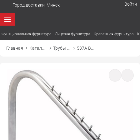
Войти
Город доставки:
Минск
Функциональная фурнитура
Лицевая фурнитура
Крепежная фурнитура
К
Главная
Каталог товаров
Трубы и аксессуары
537А Вешалка