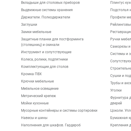
Вкладыши для столовых приборов
Плинтус ку
Выдвижные системы хранения
Подстолья и
Держатели. Полкодержатели
Профили ме
Заглушки
Рейлинговы
Замки мебельные
Реставраци
Защитные планки для постформинга
Ручки мебе
(столешниц) и скинали
Саморезы и
Инструмент и сопутствующие
Системы и 
Колеса, ролики, подпятники
Сопутствую
Комплектующие для столов
Строительн
Кромка ПВХ
Сушки и по
Крючки мебельные
Трубы и акс
Мебельное освещение
Уголки
Метрический крепеж
Фурнитура 
Мойки кухонные
дверей
Мусорные контейнеры и системы сортировки
Цоколи. Упл
Навесы и шины
Бумажная к
Наполнения для шкафов. Гардероб
Крепления д