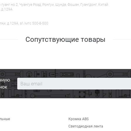
анг но.2, Чуангуе Роад, Ронгуи, Шунде, Фошан, Гуангдонг, Китай
, д.129А
лки, д.129А, a1/мтс 500-8-500
Сопутствующие товары
чную
нок
льные
Кромка ABS
Светодиодная лента