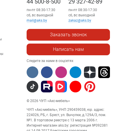
44 500-8-500
29 327-42-89
пн-пт 08:30-17:30
пн-пт 08:30-17:30
сб, вс выходной
сб, вс выходной
mail@aks.by
zakaz@aks.by
Заказать звонок
ы
Написать нам
ры
Следите за нами в соцсетях
© 2026 ЧУП «Акс-мебель»
ЧУП «Акс-мебель», УНП 290459038, юр. адрес:
224026, РБ, г. Брест, ул. Вычулки, д.129А/3, пом.
№1. В торговом реестре с 13 марта 2006 г.
Интернет-магазин aks.by: регистрация №392381
от 14.09.2017 Брестским городским