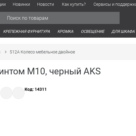
ции
Новинки
Новости
Как купить?
Сервисы и поддержк
Обработка персональных данных
Время работы оптовых продаж
Время работы интернет-маг
КРЕПЕЖНАЯ ФУРНИТУРА
КРОМКА
ОСВЕЩЕНИЕ
ДЛЯ ШКАФА
ы
512А Колесо мебельное двойное
 винтом М10, черный AKS
Код: 14311