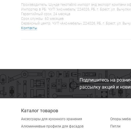
Производитель: Шунде текстайлс импорт энд экспорт компани оф гу
Импортер в РБ: ЧУП "Акс-мебель" 224026, РБ, г. Брест, ул. Вычулки
Гарантийный срок: 24 месяца
Срок службы: 60 месяцев
Сервисный центр: ЧУП «Акс-мебель», 224026, РБ, г. Брест, ул. Вычу
Контакты
Подпишитесь на розни
рассылку акций и нови
Каталог товаров
Аксессуары для кухонного хранения
Опоры мебе
Алюминиевые профили для фасадов
Петли