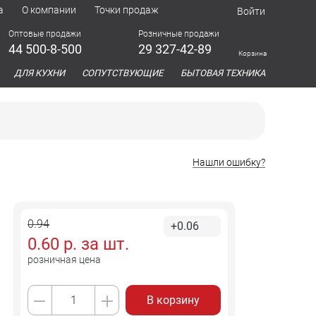
а
О компании
Точки продаж
Войти
Оптовые продажи
Розничные продажи
44 500-8-500
29 327-42-89
Корзина
азина
ДЛЯ КУХНИ
СОПУТСТВУЮЩИЕ
БЫТОВАЯ ТЕХНИКА
Нашли ошибку?
0.94
+0.06
0.60
р. за
шт.
розничная цена
В корзину