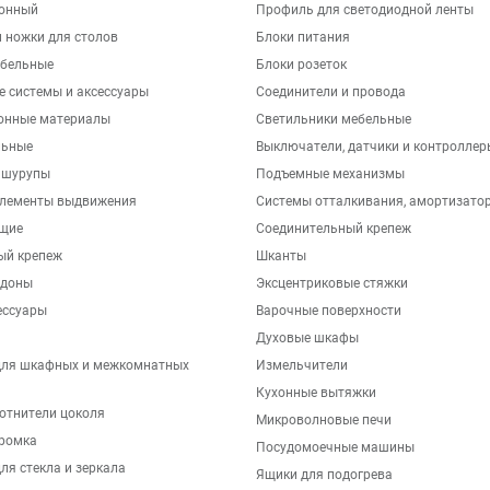
хонный
Профиль для светодиодной ленты
 ножки для столов
Блоки питания
бельные
Блоки розеток
е системы и аксессуары
Соединители и провода
онные материалы
Светильники мебельные
льные
Выключатели, датчики и контроллер
 шурупы
Подъемные механизмы
элементы выдвижения
Системы отталкивания, амортизато
щие
Соединительный крепеж
ый крепеж
Шканты
ддоны
Эксцентриковые стяжки
ессуары
Варочные поверхности
Духовые шкафы
для шкафных и межкомнатных
Измельчители
Кухонные вытяжки
отнители цоколя
Микроволновые печи
ромка
Посудомоечные машины
ля стекла и зеркала
Ящики для подогрева