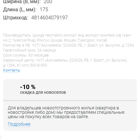
Ширина (B, мм):
200
Длина (L, мм):
175
Штрихкод:
4814604079197
Производитель: Шунде текстайлс импорт энд экспорт компани оф гуанг
но.2, Чуангуе Роад, Ронгуи, Шунде, Фошан, Гуангдонг, Китай
Импортер в РБ: ЧУП "Акс-мебель" 224026, РБ, г. Брест, ул. Вычулки, д.129А
Гарантийный срок: 24 месяца
Срок службы: 60 месяцев
Сервисный центр: ЧУП «Акс-мебель», 224026, РБ, г. Брест, ул. Вычулки,
д.129А, a1/мтс 500-8-500
Контакты
-10 %
скидка для новоселов
Для владельцев новоотстроенного жилья (квартира в
новостройке либо дом) мы предоставляем специальные
цены на покупку всех товаров на сайте.
Подробнее