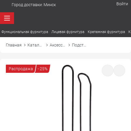
Войти
Город доставки:
Минск
Функциональная фурнитура
Лицевая фурнитура
Крепежная фурнитура
К
Главная
Каталог товаров
Аксессуары для кухонного хранения
Подставка для бумаги CWJ207B
Распродажа
- 25%