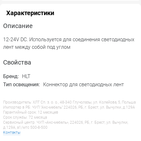
Характеристики
Описание
12-24V DC. Используется для соединения светодиодных
лент между собой под углом
Свойства
Бренд:
HLT
Тип освещения:
Коннектор для светодиодных лент
Производитель: ХЛТ Сп. з. о. о., 48-340 Глучолазы, ул. Колейова, 5, Польша
Импортер в РБ: ЧУП "Акс-мебель" 224026, РБ, г. Брест, ул. Вычулки, д.129А
Гарантийный срок: 12 месяцев
Срок службы: 72 месяца
Сервисный центр: ЧУП «Акс-мебель», 224026, РБ, г. Брест, ул. Вычулки,
д.129А, a1/мтс 500-8-500
Контакты