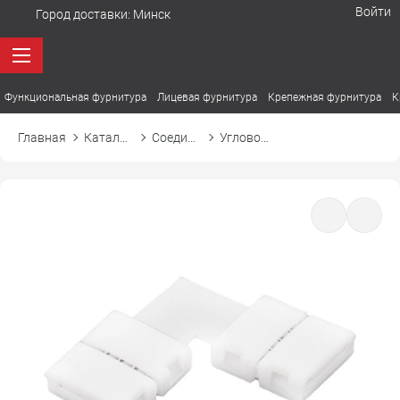
Войти
Город доставки:
Минск
Функциональная фурнитура
Лицевая фурнитура
Крепежная фурнитура
К
Главная
Каталог товаров
Соединители и провода
Угловой соединитель для ленты