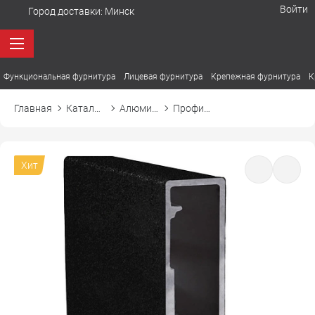
Войти
Город доставки:
Минск
Функциональная фурнитура
Лицевая фурнитура
Крепежная фурнитура
К
Главная
Каталог товаров
Алюминиевые профили для фасадов
Профиль Z-4 для стеклянной двери
Хит