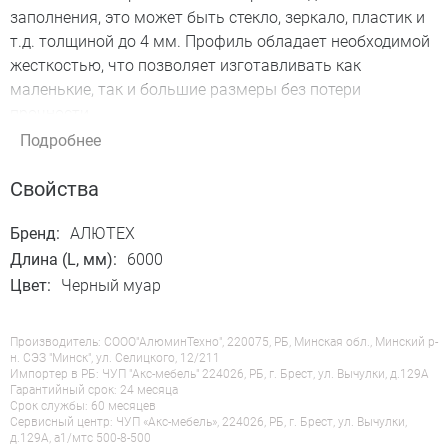
заполнения, это может быть стекло, зеркало, пластик и
т.д. толщиной до 4 мм. Профиль обладает необходимой
жесткостью, что позволяет изготавливать как
маленькие, так и большие размеры без потери
прочности.
Подробнее
Свойства
Бренд:
АЛЮТЕХ
Длина (L, мм):
6000
Цвет:
Черный муар
Производитель: СООО"АлюминТехно", 220075, РБ, Минская обл., Минский р-
н. СЭЗ "Минск", ул. Селицкого, 12/211
Импортер в РБ: ЧУП "Акс-мебель" 224026, РБ, г. Брест, ул. Вычулки, д.129А
Гарантийный срок: 24 месяца
Срок службы: 60 месяцев
Сервисный центр: ЧУП «Акс-мебель», 224026, РБ, г. Брест, ул. Вычулки,
д.129А, a1/мтс 500-8-500