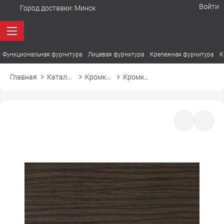
Войти
Город доставки:
Минск
Функциональная фурнитура
Лицевая фурнитура
Крепежная фурнитура
К
Главная
Каталог товаров
Кромка ПВХ
Кромка ПВХ Cromlex D328-176 венге магия