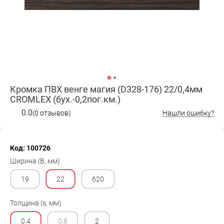
Кромка ПВХ венге магия (D328-176) 22/0,4мм
CROMLEX (бух.-0,2пог.км.)
0.0
(0 отзывов)
Нашли ошибку?
Код: 100726
Ширина (B, мм)
19
22
620
Толщина (s, мм)
0.4
0.8
2