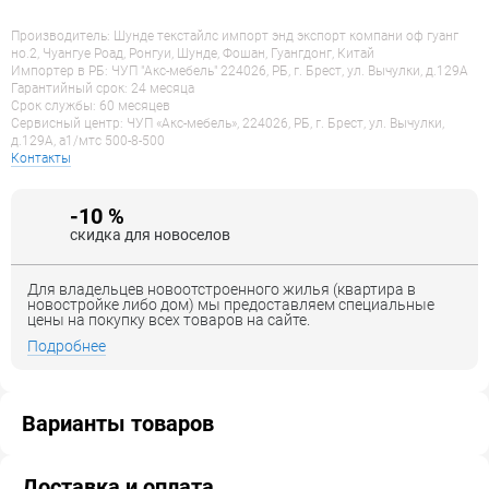
Производитель: Шунде текстайлс импорт энд экспорт компани оф гуанг
но.2, Чуангуе Роад, Ронгуи, Шунде, Фошан, Гуангдонг, Китай
Импортер в РБ: ЧУП "Акс-мебель" 224026, РБ, г. Брест, ул. Вычулки, д.129А
Гарантийный срок: 24 месяца
Срок службы: 60 месяцев
Сервисный центр: ЧУП «Акс-мебель», 224026, РБ, г. Брест, ул. Вычулки,
д.129А, a1/мтс 500-8-500
Контакты
-10 %
скидка для новоселов
Для владельцев новоотстроенного жилья (квартира в
новостройке либо дом) мы предоставляем специальные
цены на покупку всех товаров на сайте.
Подробнее
Варианты товаров
Доставка и оплата