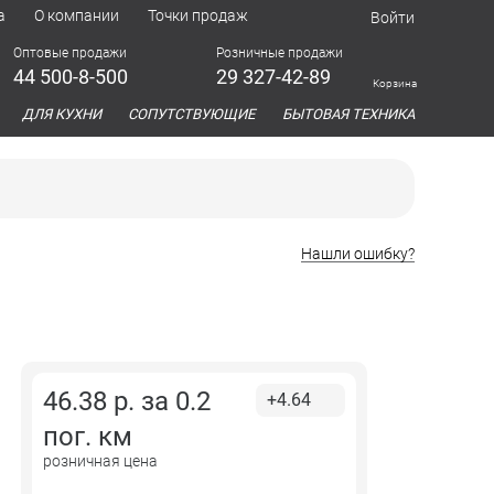
а
О компании
Точки продаж
Войти
Оптовые продажи
Розничные продажи
44 500-8-500
29 327-42-89
Корзина
азина
ДЛЯ КУХНИ
СОПУТСТВУЮЩИЕ
БЫТОВАЯ ТЕХНИКА
Нашли ошибку?
46.38
р. за
0.2
+4.64
пог. км
розничная цена