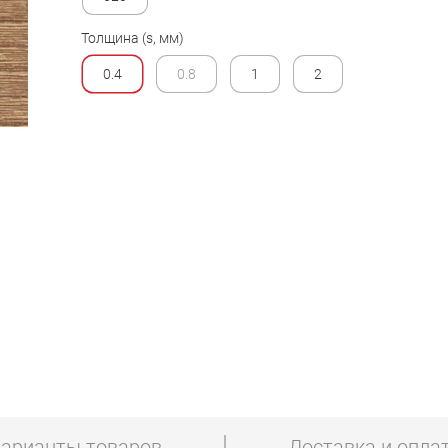
Толщина (s, мм)
0.4
0.8
1
2
арианты товаров
Доставка и опла