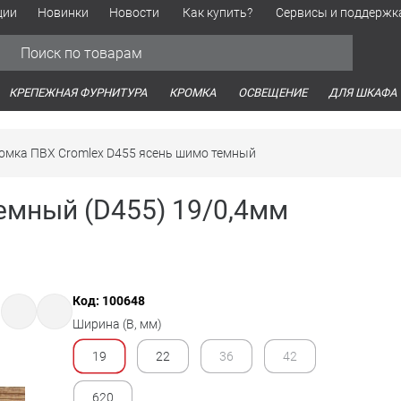
ции
Новинки
Новости
Как купить?
Сервисы и поддержк
Обработка персональных данных
Время работы оптовых продаж
Время работы интернет-маг
КРЕПЕЖНАЯ ФУРНИТУРА
КРОМКА
ОСВЕЩЕНИЕ
ДЛЯ ШКАФА
омка ПВХ Cromlex D455 ясень шимо темный
емный (D455) 19/0,4мм
Код: 100648
Ширина (B, мм)
19
22
36
42
620