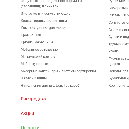
Защитные планки для постформинга
Ручки мебе
(столешниц) и скинали
Саморезы и
Инструмент и сопутствующие
Системы и 
Колеса, ролики, подпятники
Сопутствую
Комплектующие для столов
Строительн
Кромка ПВХ
Сушки и по
Крючки мебельные
Трубы и акс
Мебельное освещение
Уголки
Метрический крепеж
Фурнитура 
Мойки кухонные
дверей
Мусорные контейнеры и системы сортировки
Цоколи. Упл
Навесы и шины
Бумажная к
Наполнения для шкафов. Гардероб
Крепления д
Распродажа
Акции
Новинки