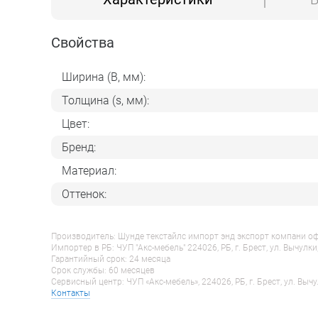
Свойства
Ширина (B, мм):
Толщина (s, мм):
Цвет:
Бренд:
Материал:
Оттенок:
Производитель: Шунде текстайлс импорт энд экспорт компани оф гу
Импортер в РБ: ЧУП "Акс-мебель" 224026, РБ, г. Брест, ул. Вычулки
Гарантийный срок: 24 месяца
Срок службы: 60 месяцев
Сервисный центр: ЧУП «Акс-мебель», 224026, РБ, г. Брест, ул. Вычу
Контакты