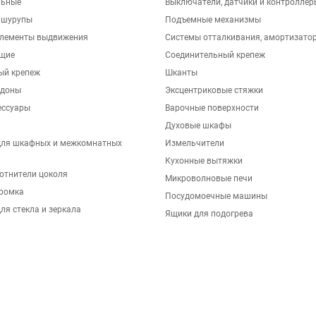
льные
Выключатели, датчики и контроллер
 шурупы
Подъемные механизмы
элементы выдвижения
Системы отталкивания, амортизато
щие
Соединительный крепеж
ый крепеж
Шканты
ддоны
Эксцентриковые стяжки
ессуары
Варочные поверхности
Духовые шкафы
для шкафных и межкомнатных
Измельчители
Кухонные вытяжки
отнители цоколя
Микроволновые печи
ромка
Посудомоечные машины
ля стекла и зеркала
Ящики для подогрева