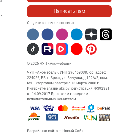
ы
Написать нам
ры
Следите за нами в соцсетях
© 2026 ЧУП «Акс-мебель»
ЧУП «Акс-мебель», УНП 290459038, юр. адрес:
224026, РБ, г. Брест, ул. Вычулки, д.129А/3, пом.
№1. В торговом реестре с 13 марта 2006 г.
Интернет-магазин aks.by: регистрация №392381
от 14.09.2017 Брестским городским
исполнительным комитетом.
Разработка сайта
— Новый Сайт