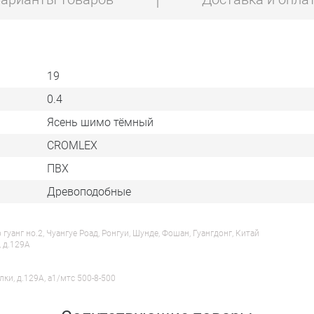
19
0.4
Ясень шимо тёмный
CROMLEX
ПВХ
Древоподобные
анг но.2, Чуангуе Роад, Ронгуи, Шунде, Фошан, Гуангдонг, Китай
, д.129А
лки, д.129А, a1/мтс 500-8-500