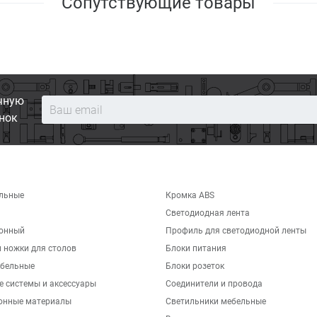
Сопутствующие товары
чную
нок
льные
Кромка ABS
Светодиодная лента
хонный
Профиль для светодиодной ленты
 ножки для столов
Блоки питания
бельные
Блоки розеток
е системы и аксессуары
Соединители и провода
онные материалы
Светильники мебельные