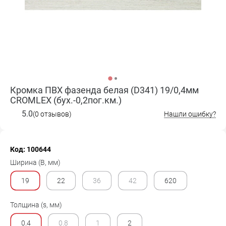
Кромка ПВХ фазенда белая (D341) 19/0,4мм
CROMLEX (бух.-0,2пог.км.)
5.0
(0 отзывов)
Нашли ошибку?
Код: 100644
Ширина (B, мм)
19
22
36
42
620
Толщина (s, мм)
0.4
0.8
1
2