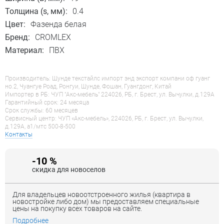
Толщина (s, мм):
0.4
Цвет:
Фазенда белая
Бренд:
CROMLEX
Материал:
ПВХ
Производитель: Шунде текстайлс импорт энд экспорт компани оф гуанг
но.2, Чуангуе Роад, Ронгуи, Шунде, Фошан, Гуангдонг, Китай
Импортер в РБ: ЧУП "Акс-мебель" 224026, РБ, г. Брест, ул. Вычулки, д.129А
Гарантийный срок: 24 месяца
Срок службы: 60 месяцев
Сервисный центр: ЧУП «Акс-мебель», 224026, РБ, г. Брест, ул. Вычулки,
д.129А, a1/мтс 500-8-500
Контакты
-10 %
скидка для новоселов
Для владельцев новоотстроенного жилья (квартира в
новостройке либо дом) мы предоставляем специальные
цены на покупку всех товаров на сайте.
Подробнее