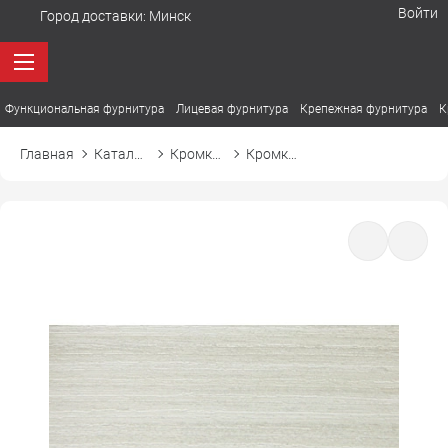
Войти
Город доставки:
Минск
Функциональная фурнитура
Лицевая фурнитура
Крепежная фурнитура
К
Главная
Каталог товаров
Кромка ПВХ
Кромка ПВХ Cromlex D341 фазенда белая