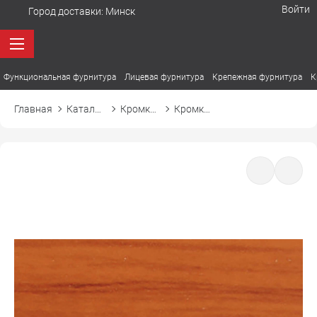
Войти
Город доставки:
Минск
Функциональная фурнитура
Лицевая фурнитура
Крепежная фурнитура
К
Главная
Каталог товаров
Кромка ПВХ
Кромка ПВХ El-mech-plast 717 яблоня локарно