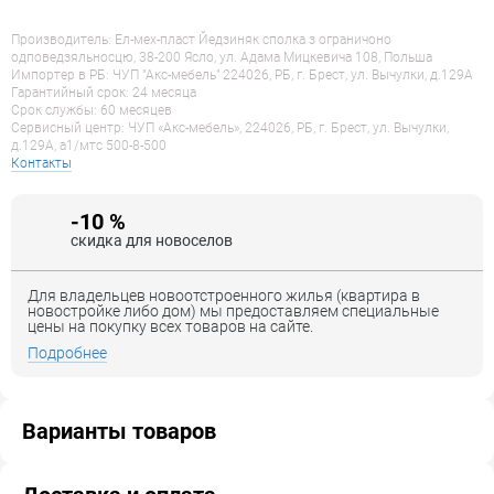
Производитель: Ел-мех-пласт Йедзиняк сполка з ограничоно
одповедзяльносцю, 38-200 Ясло, ул. Адама Мицкевича 108, Польша
Импортер в РБ: ЧУП "Акс-мебель" 224026, РБ, г. Брест, ул. Вычулки, д.129А
Гарантийный срок: 24 месяца
Срок службы: 60 месяцев
Сервисный центр: ЧУП «Акс-мебель», 224026, РБ, г. Брест, ул. Вычулки,
д.129А, a1/мтс 500-8-500
Контакты
-10 %
скидка для новоселов
Для владельцев новоотстроенного жилья (квартира в
новостройке либо дом) мы предоставляем специальные
цены на покупку всех товаров на сайте.
Подробнее
Варианты товаров