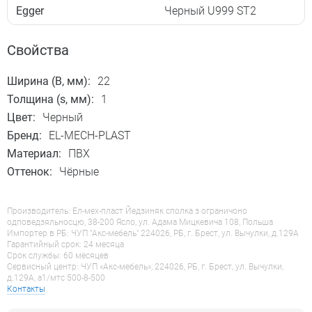
Egger
Черный U999 ST2
Свойства
Ширина (B, мм):
22
Толщина (s, мм):
1
Цвет:
Черный
Бренд:
EL-MECH-PLAST
Материал:
ПВХ
Оттенок:
Чёрные
Производитель: Ел-мех-пласт Йедзиняк сполка з ограничоно
одповедзяльносцю, 38-200 Ясло, ул. Адама Мицкевича 108, Польша
Импортер в РБ: ЧУП "Акс-мебель" 224026, РБ, г. Брест, ул. Вычулки, д.129А
Гарантийный срок: 24 месяца
Срок службы: 60 месяцев
Сервисный центр: ЧУП «Акс-мебель», 224026, РБ, г. Брест, ул. Вычулки,
д.129А, a1/мтс 500-8-500
Контакты