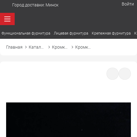
Войти
Город доставки:
Минск
Функциональная фурнитура
Лицевая фурнитура
Крепежная фурнитура
К
Главная
Каталог товаров
Кромка ПВХ
Кромка ПВХ El-mech-plast 755B черный шагрень