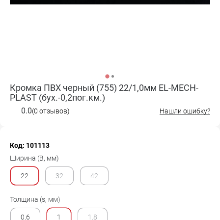
Кромка ПВХ черный (755) 22/1,0мм EL-MECH-
PLAST (бух.-0,2пог.км.)
0.0
(0 отзывов)
Нашли ошибку?
Код: 101113
Ширина (B, мм)
22
32
42
Толщина (s, мм)
0.6
1
1.8