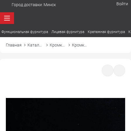
Войти
Город доставки:
Минск
Функциональная фурнитура
Лицевая фурнитура
Крепежная фурнитура
К
Главная
Каталог товаров
Кромка ПВХ
Кромка ПВХ El-mech-plast 755 черный