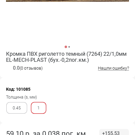
Кромка ПВХ риголетто темный (7264) 22/1,0мм
EL-MECH-PLAST (бух.-0,2пог.км.)
0.0
(0 отзывов)
Нашли ошибку?
Код: 101085
Толщина (s, мм)
0.45
1
59.10
р. за
0.038 пог. км
+155.53