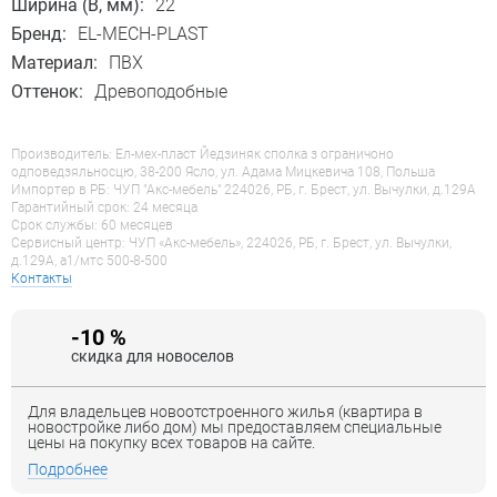
Ширина (B, мм):
22
Бренд:
EL-MECH-PLAST
Материал:
ПВХ
Оттенок:
Древоподобные
Производитель: Ел-мех-пласт Йедзиняк сполка з ограничоно
одповедзяльносцю, 38-200 Ясло, ул. Адама Мицкевича 108, Польша
Импортер в РБ: ЧУП "Акс-мебель" 224026, РБ, г. Брест, ул. Вычулки, д.129А
Гарантийный срок: 24 месяца
Срок службы: 60 месяцев
Сервисный центр: ЧУП «Акс-мебель», 224026, РБ, г. Брест, ул. Вычулки,
д.129А, a1/мтс 500-8-500
Контакты
-10 %
скидка для новоселов
Для владельцев новоотстроенного жилья (квартира в
новостройке либо дом) мы предоставляем специальные
цены на покупку всех товаров на сайте.
Подробнее