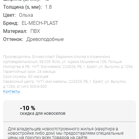
Толщина (s, мм):
1.8
Цвет:
Ольха
Бренд:
EL-MECH-PLAST
Материал:
ПВХ
Оттенок:
Древоподобные
Производитель: Ел-мех-пласт Йедзиняк сполка з ограничоно
одповедзяльносцю, 38-200 Ясло, ул. Адама Мицкевича 108, Польша
Импортер в РБ: ЧУП "Акс-мебель" 224026, РБ, г. Брест, ул. Вычулки, д.129А
Гарантийный срок: 24 месяца
Срок службы: 60 месяцев
Сервисный центр: ЧУП «Акс-мебель», 224026, РБ, г. Брест, ул. Вычулки,
д.129А, a1/мтс 500-8-500
Контакты
-10 %
скидка для новоселов
Для владельцев новоотстроенного жилья (квартира в
новостройке либо дом) мы предоставляем специальные
цены на покупку всех товаров на сайте.