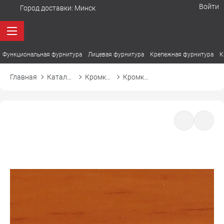
Войти
Город доставки:
Минск
Функциональная фурнитура
Лицевая фурнитура
Крепежная фурнитура
К
Главная
Каталог товаров
Кромка ПВХ
Кромка ПВХ El-mech-plast 7138 ольха