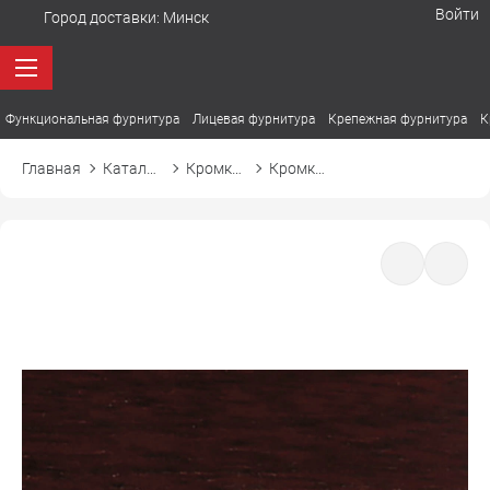
Войти
Город доставки:
Минск
Функциональная фурнитура
Лицевая фурнитура
Крепежная фурнитура
К
Главная
Каталог товаров
Кромка ПВХ
Кромка ПВХ El-mech-plast 702 махонь