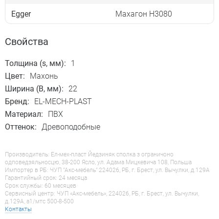
Egger
Махагон H3080
Свойства
Толщина (s, мм):
1
Цвет:
Махонь
Ширина (B, мм):
22
Бренд:
EL-MECH-PLAST
Материал:
ПВХ
Оттенок:
Древоподобные
Производитель: Ел-мех-пласт Йедзиняк сполка з ограничоно
одповедзяльносцю, 38-200 Ясло, ул. Адама Мицкевича 108, Польша
Импортер в РБ: ЧУП "Акс-мебель" 224026, РБ, г. Брест, ул. Вычулки, д.129А
Гарантийный срок: 24 месяца
Срок службы: 60 месяцев
Сервисный центр: ЧУП «Акс-мебель», 224026, РБ, г. Брест, ул. Вычулки,
д.129А, a1/мтс 500-8-500
Контакты