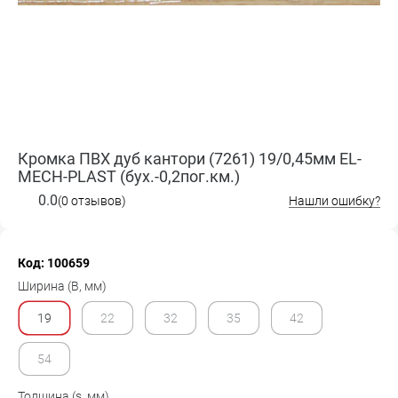
Кромка ПВХ дуб кантори (7261) 19/0,45мм EL-
MECH-PLAST (бух.-0,2пог.км.)
0.0
(0 отзывов)
Нашли ошибку?
Код: 100659
Ширина (B, мм)
19
22
32
35
42
54
Толщина (s, мм)