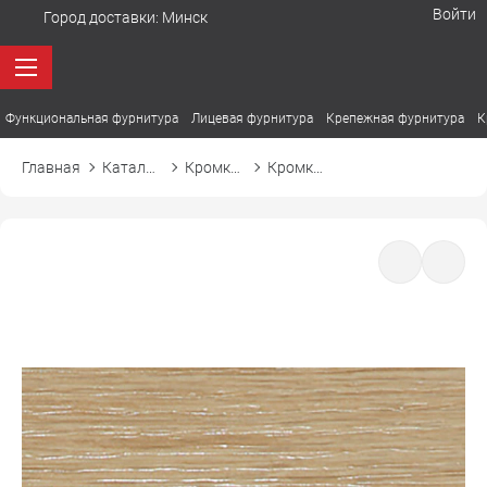
Войти
Город доставки:
Минск
Функциональная фурнитура
Лицевая фурнитура
Крепежная фурнитура
К
Главная
Каталог товаров
Кромка ПВХ
Кромка ПВХ El-mech-plast 7261 дуб кантори