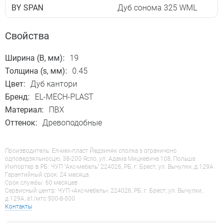
BY SPAN
Дуб сонома 325 WML
Свойства
Ширина (B, мм):
19
Толщина (s, мм):
0.45
Цвет:
Дуб кантори
Бренд:
EL-MECH-PLAST
Материал:
ПВХ
Оттенок:
Древоподобные
Производитель: Ел-мех-пласт Йедзиняк сполка з ограничоно
одповедзяльносцю, 38-200 Ясло, ул. Адама Мицкевича 108, Польша
Импортер в РБ: ЧУП "Акс-мебель" 224026, РБ, г. Брест, ул. Вычулки, д.129А
Гарантийный срок: 24 месяца
Срок службы: 60 месяцев
Сервисный центр: ЧУП «Акс-мебель», 224026, РБ, г. Брест, ул. Вычулки,
д.129А, a1/мтс 500-8-500
Контакты