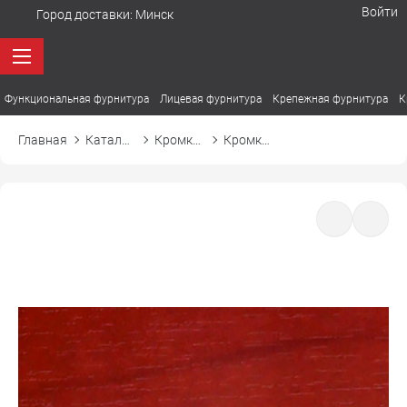
Войти
Город доставки:
Минск
Функциональная фурнитура
Лицевая фурнитура
Крепежная фурнитура
К
Главная
Каталог товаров
Кромка ПВХ
Кромка ПВХ El-mech-plast 7136 груша дикая