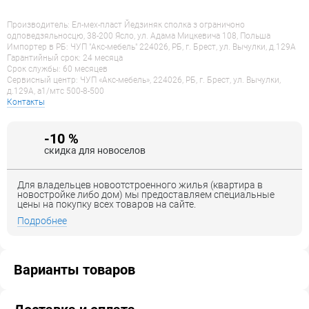
Производитель: Ел-мех-пласт Йедзиняк сполка з ограничоно
одповедзяльносцю, 38-200 Ясло, ул. Адама Мицкевича 108, Польша
Импортер в РБ: ЧУП "Акс-мебель" 224026, РБ, г. Брест, ул. Вычулки, д.129А
Гарантийный срок: 24 месяца
Срок службы: 60 месяцев
Сервисный центр: ЧУП «Акс-мебель», 224026, РБ, г. Брест, ул. Вычулки,
д.129А, a1/мтс 500-8-500
Контакты
-10 %
скидка для новоселов
Для владельцев новоотстроенного жилья (квартира в
новостройке либо дом) мы предоставляем специальные
цены на покупку всех товаров на сайте.
Подробнее
Варианты товаров