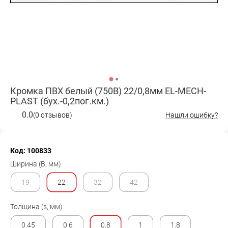
Кромка ПВХ белый (750B) 22/0,8мм EL-MECH-
PLAST (бух.-0,2пог.км.)
0.0
(0 отзывов)
Нашли ошибку?
Код: 100833
Ширина (B, мм)
19
22
32
42
Толщина (s, мм)
0.45
0.6
0.8
1
1.8