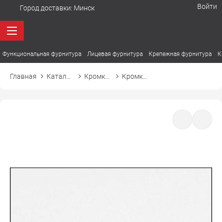
Войти
Город доставки:
Минск
Функциональная фурнитура
Лицевая фурнитура
Крепежная фурнитура
К
Главная
Каталог товаров
Кромка ПВХ
Кромка ПВХ El-mech-plast 750B белый шагрень