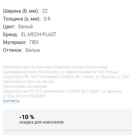
Ширина (B, мм):
22
Толщина (s, мм):
0.8
Цвет:
Белый
Бренд:
EL-MECH-PLAST
Материал:
ПВХ
Оттенок:
Белые
Производитель: Ел-мех-пласт Йедзиняк сполка з ограничоно
одповедзяльносцю, 38-200 Ясло, ул. Адама Мицкевича 108, Польша
Импортер в РБ: ЧУП "Акс-мебель" 224026, РБ, г. Брест, ул. Вычулки, д.129А
Гарантийный срок: 24 месяца
Срок службы: 60 месяцев
Сервисный центр: ЧУП «Акс-мебель», 224026, РБ, г. Брест, ул. Вычулки,
д.129А, a1/мтс 500-8-500
Контакты
-10 %
скидка для новоселов