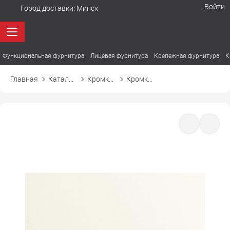
Войти
Город доставки:
Минск
Функциональная фурнитура
Лицевая фурнитура
Крепежная фурнитура
К
Главная
Каталог товаров
Кромка ПВХ
Кромка ПВХ Polkemic 61B ванильный