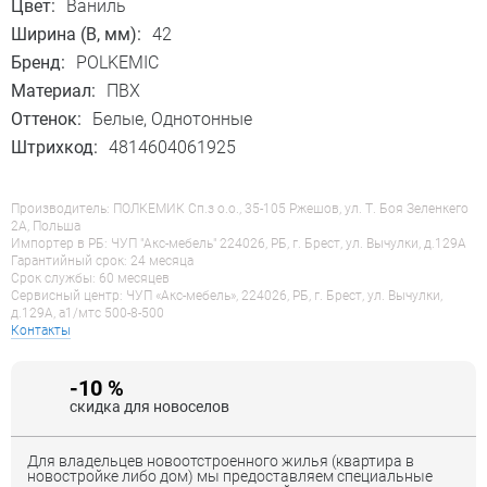
Цвет:
Ваниль
Ширина (B, мм):
42
Бренд:
POLKEMIC
Материал:
ПВХ
Оттенок:
Белые, Однотонные
Штрихкод:
4814604061925
Производитель: ПОЛКЕМИК Сп.з о.о., 35-105 Ржешов, ул. Т. Боя Зеленкего
2А, Польша
Импортер в РБ: ЧУП "Акс-мебель" 224026, РБ, г. Брест, ул. Вычулки, д.129А
Гарантийный срок: 24 месяца
Срок службы: 60 месяцев
Сервисный центр: ЧУП «Акс-мебель», 224026, РБ, г. Брест, ул. Вычулки,
д.129А, a1/мтс 500-8-500
Контакты
-10 %
скидка для новоселов
Для владельцев новоотстроенного жилья (квартира в
новостройке либо дом) мы предоставляем специальные