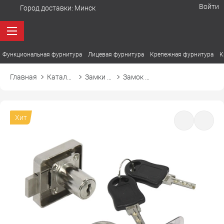
Войти
Город доставки:
Минск
Функциональная фурнитура
Лицевая фурнитура
Крепежная фурнитура
К
Главная
Каталог товаров
Замки мебельные
Замок мебельный 138 с цифровым ключом
Хит