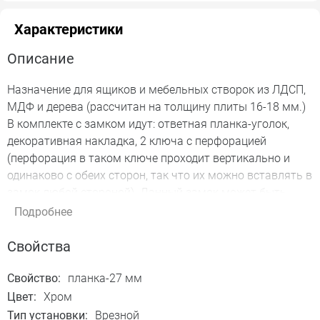
Характеристики
Описание
Назначение для ящиков и мебельных створок из ЛДСП,
МДФ и дерева (рассчитан на толщину плиты 16-18 мм.)
В комплекте с замком идут: ответная планка-уголок,
декоративная накладка, 2 ключа с перфорацией
(перфорация в таком ключе проходит вертикально и
одинаково с обеих сторон, так что их можно вставлять в
замок любой стороной). Данный замок может быть
использован в системе «Мастер-ключ». В случае
Подробнее
необходимости мастер-ключ открывает все замки
определенной серии.
Свойства
Свойство:
планка-27 мм
Цвет:
Хром
Тип установки:
Врезной