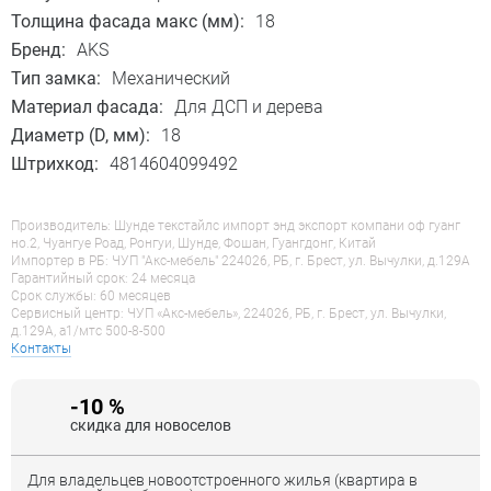
Толщина фасада макс (мм):
18
Бренд:
AKS
Тип замка:
Механический
Материал фасада:
Для ДСП и дерева
Диаметр (D, мм):
18
Штрихкод:
4814604099492
Производитель: Шунде текстайлс импорт энд экспорт компани оф гуанг
но.2, Чуангуе Роад, Ронгуи, Шунде, Фошан, Гуангдонг, Китай
Импортер в РБ: ЧУП "Акс-мебель" 224026, РБ, г. Брест, ул. Вычулки, д.129А
Гарантийный срок: 24 месяца
Срок службы: 60 месяцев
Сервисный центр: ЧУП «Акс-мебель», 224026, РБ, г. Брест, ул. Вычулки,
д.129А, a1/мтс 500-8-500
Контакты
-10 %
скидка для новоселов
Для владельцев новоотстроенного жилья (квартира в