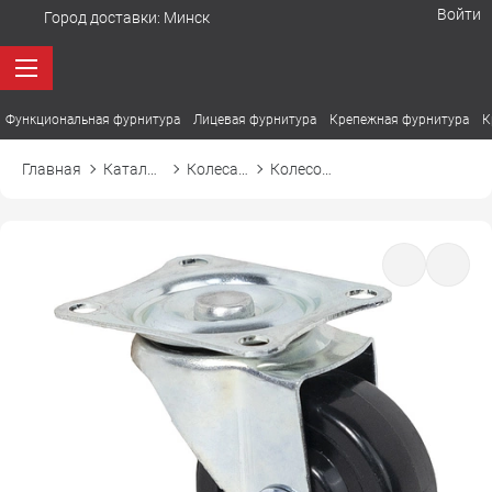
Войти
Город доставки:
Минск
Функциональная фурнитура
Лицевая фурнитура
Крепежная фурнитура
К
Главная
Каталог товаров
Колеса, ролики, подпятники
Колесо мебельное d 38 мм с резиновым ободом