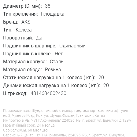
Диаметр (D, мм):
38
Тип крепления:
Площадка
Бренд:
AKS
Тип:
Колеса
Поворотный:
Да
Подшипник в шарнире:
Одинарный
Подшипник в колесе:
Нет
Материал корпуса:
Сталь
Материал обода:
Резина
Статическая нагрузка на 1 колесо ( кг ):
20
Динамическая нагрузка на 1 колесо ( кг ):
20
Штрихкод:
4814604002430
Производитель: Шунде текстайлс импорт энд экспорт компани оф гуанг
но.2, Чуангуе Роад, Ронгуи, Шунде, Фошан, Гуангдонг, Китай
Импортер в РБ: ЧУП "Акс-мебель" 224026, РБ, г. Брест, ул. Вычулки, д.129А
Гарантийный срок: 24 месяца
Срок службы: 60 месяцев
Сервисный центр: ЧУП «Акс-мебель», 224026, РБ, г. Брест, ул. Вычулки,