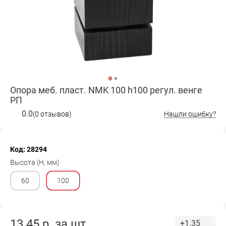
Опора меб. пласт. NMK 100 h100 регул. венге
РП
0.0
(0 отзывов)
Нашли ошибку?
Код: 28294
Высота (H, мм)
60
100
13.45
р. за
шт.
+1.35