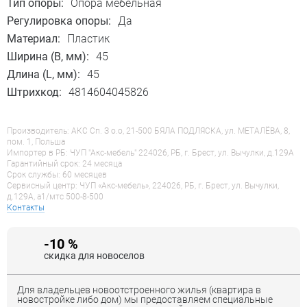
Тип опоры:
Опора мебельная
Регулировка опоры:
Да
Материал:
Пластик
Ширина (B, мм):
45
Длина (L, мм):
45
Штрихкод:
4814604045826
Производитель: АКС Сп. З о.о, 21-500 БЯЛА ПОДЛЯСКА, ул. МЕТАЛЁВА, 8,
пом. 1, Польша
Импортер в РБ: ЧУП "Акс-мебель" 224026, РБ, г. Брест, ул. Вычулки, д.129А
Гарантийный срок: 24 месяца
Срок службы: 60 месяцев
Сервисный центр: ЧУП «Акс-мебель», 224026, РБ, г. Брест, ул. Вычулки,
д.129А, a1/мтс 500-8-500
Контакты
-10 %
скидка для новоселов
Для владельцев новоотстроенного жилья (квартира в
новостройке либо дом) мы предоставляем специальные