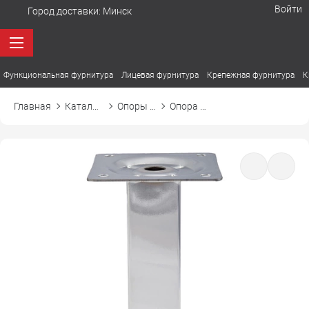
Войти
Город доставки:
Минск
Функциональная фурнитура
Лицевая фурнитура
Крепежная фурнитура
К
Главная
Каталог товаров
Опоры мебельные
Опора мебельная D-737-3