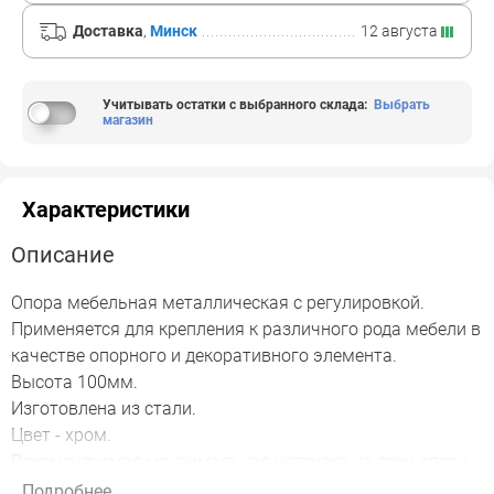
Доставка
,
Минск
12 августа
Учитывать остатки с выбранного склада
:
Выбрать
магазин
Характеристики
Описание
Опора мебельная металлическая с регулировкой.
Применяется для крепления к различного рода мебели в
качестве опорного и декоративного элемента.
Высота 100мм.
Изготовлена из стали.
Цвет - хром.
Рекомендуемая максимальная нагрузка на одну опору -
50кг.
Подробнее