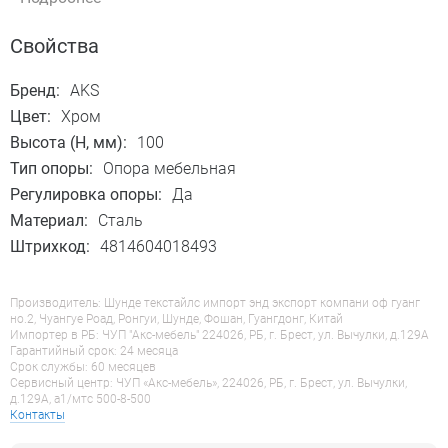
Свойства
Бренд:
AKS
Цвет:
Хром
Высота (H, мм):
100
Тип опоры:
Опора мебельная
Регулировка опоры:
Да
Материал:
Сталь
Штрихкод:
4814604018493
Производитель: Шунде текстайлс импорт энд экспорт компани оф гуанг
но.2, Чуангуе Роад, Ронгуи, Шунде, Фошан, Гуангдонг, Китай
Импортер в РБ: ЧУП "Акс-мебель" 224026, РБ, г. Брест, ул. Вычулки, д.129А
Гарантийный срок: 24 месяца
Срок службы: 60 месяцев
Сервисный центр: ЧУП «Акс-мебель», 224026, РБ, г. Брест, ул. Вычулки,
д.129А, a1/мтс 500-8-500
Контакты