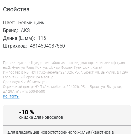
Свойства
Цвет:
Белый цинк
Бренд:
AKS
Длина (L, мм):
116
Штрихкод:
4814604087550
Производитель: Шунде текстайлс импорт энд экспорт компани оф гуанг
но.2, Чуангуе Роад, Ронгуи, Шунде, Фошан, Гуангдонг, Китай
Импортер в РБ: ЧУП "Акс-мебель" 224026, РБ, г. Брест, ул. Вычулки, д.129А
Гарантийный срок: 24 месяца
Срок службы: 60 месяцев
Сервисный центр: ЧУП «Акс-мебель», 224026, РБ, г. Брест, ул. Вычулки,
д.129А, a1/мтс 500-8-500
Контакты
-10 %
скидка для новоселов
Для владельцев новоотстроенного жилья (квартира в