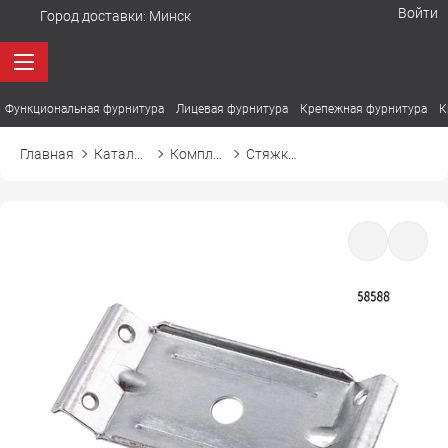
Войти
Город доставки:
Минск
Функциональная фурнитура
Лицевая фурнитура
Крепежная фурнитура
К
Главная
Каталог товаров
Комплектующие для столов
Стяжка для столов II