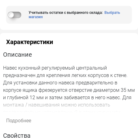
Учитывать остатки с выбранного склада
:
Выбрать
магазин
Характеристики
Описание
Навес кухонный регулируемый центральный
предназначен для крепления легких корпусов к стене.
Для установки данного навеса предварительно в
корпусе ящика фрезеруется отверстие диаметром 35 мм
и глубиной 12 мм и затем забивается в него навес. Для
монтажа / навешивания можно использовать
предварительно установленный в стену крюки или
шурупы. Данный навес имеет регулировку по высоте 7
Подробнее
мм. Нагрузка на пару 25 кг. Материал изделия: сталь +
пластик.
Свойства