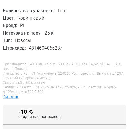
Количество в упаковке:
1шт
Цвет:
Коричневый
Бренд:
PL
Нагрузка на пару:
25 кг
Тип:
Навесы
Штрихкод:
4814604065237
Производитель: АКС Сп. З о.о, 21-500 БЯЛА ПОДЛЯСКА, ул. МЕТАЛЁВА, 8,
пом. 1, Польша
Импортер в РБ: ЧУП "Акс-мебель" 224026, РБ, г. Брест, ул. Вычулки, д.129А
Гарантийный срок: 24 месяца
Срок службы: 60 месяцев
Сервисный центр: ЧУП «Акс-мебель», 224026, РБ, г. Брест, ул. Вычулки,
д.129А, a1/мтс 500-8-500
Контакты
-10 %
скидка для новоселов