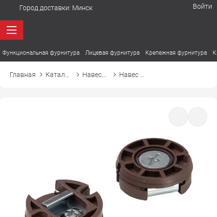
Войти
Город доставки:
Минск
Функциональная фурнитура
Лицевая фурнитура
Крепежная фурнитура
К
Главная
Каталог товаров
Навесы и шины
Навес кухонный регулируемый центральный