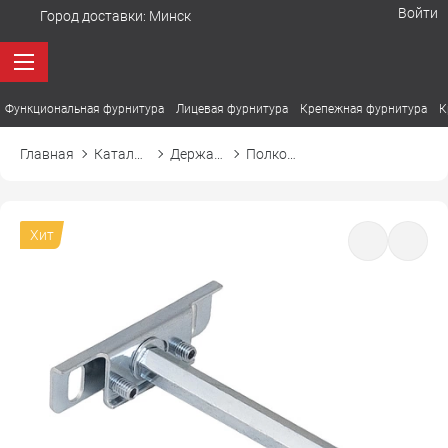
Войти
Город доставки:
Минск
Функциональная фурнитура
Лицевая фурнитура
Крепежная фурнитура
К
Главная
Каталог товаров
Держатели. Полкодержатели
Полкодержатель SMART СМАРТ
Хит