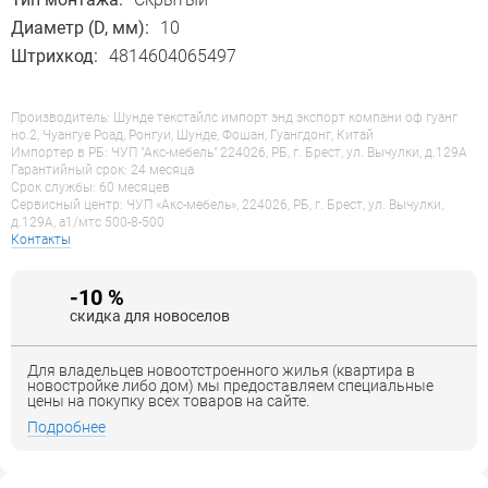
Диаметр (D, мм):
10
Штрихкод:
4814604065497
Производитель: Шунде текстайлс импорт энд экспорт компани оф гуанг
но.2, Чуангуе Роад, Ронгуи, Шунде, Фошан, Гуангдонг, Китай
Импортер в РБ: ЧУП "Акс-мебель" 224026, РБ, г. Брест, ул. Вычулки, д.129А
Гарантийный срок: 24 месяца
Срок службы: 60 месяцев
Сервисный центр: ЧУП «Акс-мебель», 224026, РБ, г. Брест, ул. Вычулки,
д.129А, a1/мтс 500-8-500
Контакты
-10 %
скидка для новоселов
Для владельцев новоотстроенного жилья (квартира в
новостройке либо дом) мы предоставляем специальные
цены на покупку всех товаров на сайте.
Подробнее