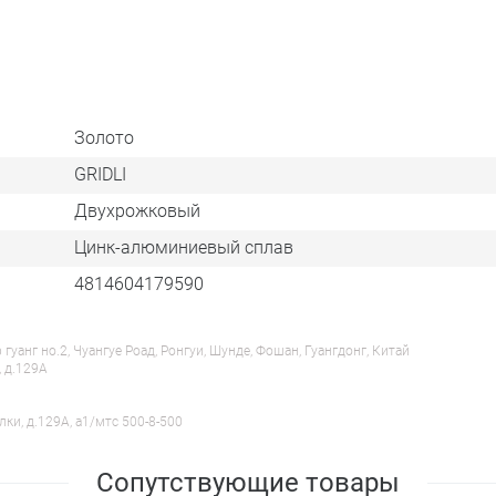
Золото
GRIDLI
Двухрожковый
Цинк-алюминиевый сплав
4814604179590
анг но.2, Чуангуе Роад, Ронгуи, Шунде, Фошан, Гуангдонг, Китай
, д.129А
лки, д.129А, a1/мтс 500-8-500
Сопутствующие товары