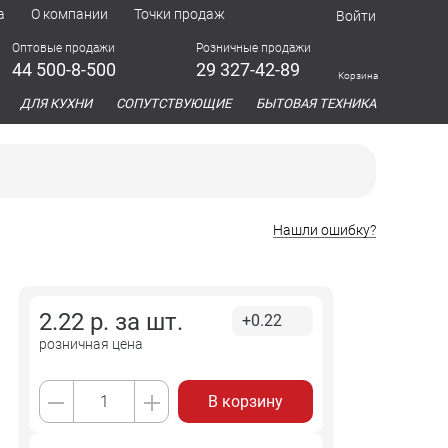
а
О компании
Точки продаж
Войти
Оптовые продажи
Розничные продажи
44 500-8-500
29 327-42-89
Корзина
азина
ДЛЯ КУХНИ
СОПУТСТВУЮЩИЕ
БЫТОВАЯ ТЕХНИКА
Нашли ошибку?
2.22
р. за
шт.
+0.22
розничная цена
В корзину