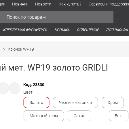
ции
Новинки
Новости
Как купить?
Сервисы и поддержк
Обработка персональных данных
Время работы оптовых продаж
Время работы интернет-маг
КРЕПЕЖНАЯ ФУРНИТУРА
КРОМКА
ОСВЕЩЕНИЕ
ДЛЯ ШКАФА
Крючок WP19
 мет. WP19 золото GRIDLI
Код: 23330
Цвет
Золото
Черный матовый
Хром
Матовый хром
Сатин
Ещё