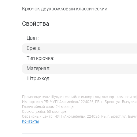
Крючок двухрожковый классический
Свойства
Цвет:
Бренд:
Тип крючка:
Материал:
Штрихкод:
Производитель: Шунде текстайлс импорт энд экспорт компани оф гу
Импортер в РБ: ЧУП "Акс-мебель" 224026, РБ, г. Брест, ул. Вычулки
Гарантийный срок: 24 месяца
Срок службы: 60 месяцев
Сервисный центр: ЧУП «Акс-мебель», 224026, РБ, г. Брест, ул. Вычу
Контакты