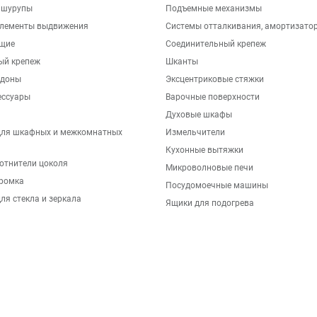
 шурупы
Подъемные механизмы
элементы выдвижения
Системы отталкивания, амортизато
щие
Соединительный крепеж
ый крепеж
Шканты
ддоны
Эксцентриковые стяжки
ессуары
Варочные поверхности
Духовые шкафы
для шкафных и межкомнатных
Измельчители
Кухонные вытяжки
отнители цоколя
Микроволновые печи
ромка
Посудомоечные машины
ля стекла и зеркала
Ящики для подогрева