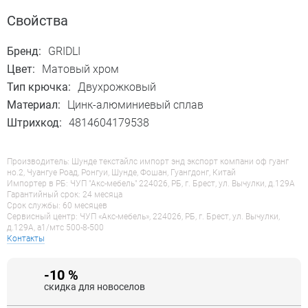
Свойства
Бренд:
GRIDLI
Цвет:
Матовый хром
Тип крючка:
Двухрожковый
Материал:
Цинк-алюминиевый сплав
Штрихкод:
4814604179538
Производитель: Шунде текстайлс импорт энд экспорт компани оф гуанг
но.2, Чуангуе Роад, Ронгуи, Шунде, Фошан, Гуангдонг, Китай
Импортер в РБ: ЧУП "Акс-мебель" 224026, РБ, г. Брест, ул. Вычулки, д.129А
Гарантийный срок: 24 месяца
Срок службы: 60 месяцев
Сервисный центр: ЧУП «Акс-мебель», 224026, РБ, г. Брест, ул. Вычулки,
д.129А, a1/мтс 500-8-500
Контакты
-10 %
скидка для новоселов