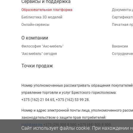
Сервисы и поддержка
Образовательная платформа
Документы 
Библиотека 3D моделей
Сертификат
Онлайн-сервисы
Печатная п
О компании
Философия "Акс-мебель"
Вакансии
"Aкс-мебель" сегодня
Сотрудниче
Точки продаж
Номер уполномоченных рассматривать обращения покупателей в
управление торговли и услуг Брестского горисполкома:
+375 (162) 21 04 65, +375 (162) 53 99 28.
Номер и адрес электронной почты лица, уполномоченного расс
законодательством о защите прав потребителей:
mail@aks.by
, +375 (29) 500 8 500, +375 (44) 500 8 500.
Сайт использует файлы cookie. При нахождении н