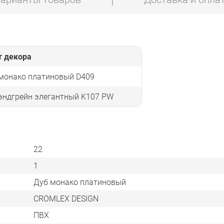
т декора
 монако платиновый D409
эндгрейн элегантный K107 PW
22
1
Дуб монако платиновый
CROMLEX DESIGN
ПВХ