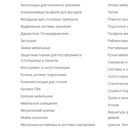
Аксессуары для кухонного хранения
Опоры мебе
Алюминиевые профили для фасадов
Петли
Вкладыши для столовых приборов
Плинтус ку
Выдвижные системы хранения
Подстолья и
Держатели. Полкодержатели
Профили ме
Заглушки
Рейлинговы
Замки мебельные
Реставраци
Защитные планки для постформинга
Ручки мебе
(столешниц) и скинали
Саморезы и
Инструмент и сопутствующие
Системы и 
Колеса, ролики, подпятники
Сопутствую
Комплектующие для столов
Строительн
Кромка ПВХ
Сушки и по
Крючки мебельные
Трубы и акс
Мебельное освещение
Уголки
Метрический крепеж
Фурнитура 
Мойки кухонные
дверей
Мусорные контейнеры и системы сортировки
Цоколи. Упл