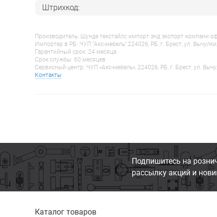
Штрихкод:
Производитель: Шунде текстайлс импорт энд экспорт компани оф гу
Импортер в РБ: ЧУП "Акс-мебель" 224026, РБ, г. Брест, ул. Вычулки
Гарантийный срок: 24 месяца
Срок службы: 60 месяцев
Сервисный центр: ЧУП «Акс-мебель», 224026, РБ, г. Брест, ул. Вычу
Контакты
Подпишитесь на розни
рассылку акций и нови
Каталог товаров