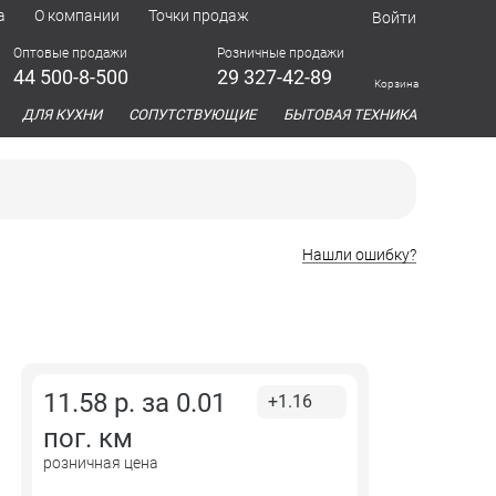
а
О компании
Точки продаж
Войти
Оптовые продажи
Розничные продажи
44 500-8-500
29 327-42-89
Корзина
азина
ДЛЯ КУХНИ
СОПУТСТВУЮЩИЕ
БЫТОВАЯ ТЕХНИКА
Нашли ошибку?
11.58
р. за
0.01
+1.16
пог. км
розничная цена