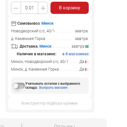
В корзину
Самовывоз
,
Минск
Новодворский с/с, 40/1
завтра
д. Каменная Горка
завтра
Доставка
,
Минск
завтра
Наличие в магазине:
в 8 магазинах
Минск, Новодворский с/с, 40/1
Да
Минск, д. Каменная Горка
Да
Учитывать остатки с выбранного
склада
:
Выбрать магазин
Конструктор подбора кромки
та
Отзывы