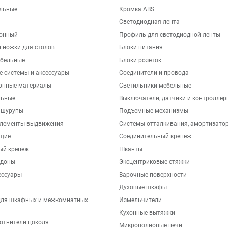
льные
Кромка ABS
Светодиодная лента
хонный
Профиль для светодиодной ленты
 ножки для столов
Блоки питания
бельные
Блоки розеток
е системы и аксессуары
Соединители и провода
онные материалы
Светильники мебельные
льные
Выключатели, датчики и контроллер
 шурупы
Подъемные механизмы
элементы выдвижения
Системы отталкивания, амортизато
щие
Соединительный крепеж
ый крепеж
Шканты
ддоны
Эксцентриковые стяжки
ессуары
Варочные поверхности
Духовые шкафы
для шкафных и межкомнатных
Измельчители
Кухонные вытяжки
отнители цоколя
Микроволновые печи