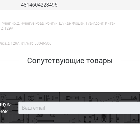
4814604228496
анг но.2, Чуангуе Роад, Ронгуи, Шунде, Фошан, Гуангдонг, Китай
, д.129А
лки, д.129А, a1/мтс 500-8-500
Сопутствующие товары
чную
нок