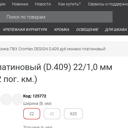
ции
Новинки
Новости
Как купить?
Сервисы и поддержк
Обработка персональных данных
Время работы оптовых продаж
Время работы интернет-маг
КРЕПЕЖНАЯ ФУРНИТУРА
КРОМКА
ОСВЕЩЕНИЕ
ДЛЯ ШКАФА
омка ПВХ Cromlex DESIGN D.409 дуб монако платиновый
атиновый (D.409) 22/1,0 мм
 пог. км.)
Код: 125772
Ширина (B, мм)
22
42
620
Толщина (s, мм)