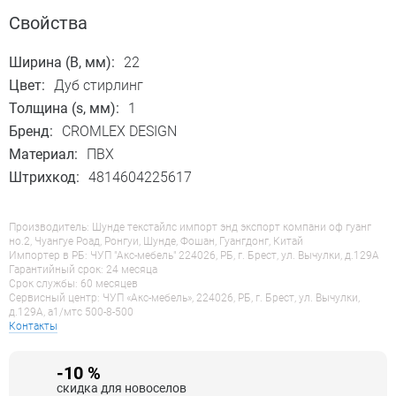
Свойства
Ширина (B, мм):
22
Цвет:
Дуб стирлинг
Толщина (s, мм):
1
Бренд:
CROMLEX DESIGN
Материал:
ПВХ
Штрихкод:
4814604225617
Производитель: Шунде текстайлс импорт энд экспорт компани оф гуанг
но.2, Чуангуе Роад, Ронгуи, Шунде, Фошан, Гуангдонг, Китай
Импортер в РБ: ЧУП "Акс-мебель" 224026, РБ, г. Брест, ул. Вычулки, д.129А
Гарантийный срок: 24 месяца
Срок службы: 60 месяцев
Сервисный центр: ЧУП «Акс-мебель», 224026, РБ, г. Брест, ул. Вычулки,
д.129А, a1/мтс 500-8-500
Контакты
-10 %
скидка для новоселов