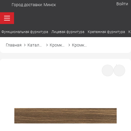
Войти
Город доставки:
Минск
Функциональная фурнитура
Лицевая фурнитура
Крепежная фурнитура
К
Главная
Каталог товаров
Кромка ПВХ
Кромка ПВХ Cromlex DESIGN 374SWN дуб стирлинг