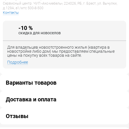
Сервисный центр: ЧУП «Акс-мебель», 224026, РБ, г. Брест, ул. Вычулки,
- корзина с лого PRIME by AKS,
д.129А, a1/мтс 500-8-500
Контакты
- противоскользящее покрытие с клейким слоем,
-10 %
- комплект направляющих скрытого монтажа с
скидка для новоселов
доводчиком,
- комплект крышек для направляющих,
Для владельцев новоотстроенного жилья (квартира в
новостройке либо дом) мы предоставляем специальные
- комплект крепежей,
цены на покупку всех товаров на сайте.
Подробнее
- шаблон для установки,
- инструкция.
Варианты товаров
Доставка и оплата
Отзывы