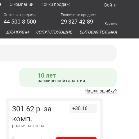
а
О компании
Точки продаж
Войти
Оптовые продажи
Розничные продажи
44 500-8-500
29 327-42-89
Корзина
азина
ДЛЯ КУХНИ
СОПУТСТВУЮЩИЕ
БЫТОВАЯ ТЕХНИКА
10 лет
расширенной гарантии
Нашли ошибку?
301.62
р. за
+30.16
комп.
розничная цена