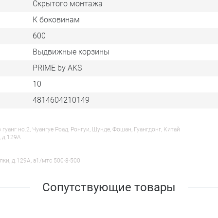
Скрытого монтажа
зовать хранение столовой посуды, продуктов на кухне.
К боковинам
600
Выдвижные корзины
оем,
PRIME by AKS
с доводчиком,
10
4814604210149
анг но.2, Чуангуе Роад, Ронгуи, Шунде, Фошан, Гуангдонг, Китай
, д.129А
лки, д.129А, a1/мтс 500-8-500
Сопутствующие товары