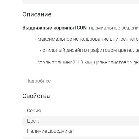
Описание
Выдвижные корзины ICON
премиальное решение
- максимальное использование внутреннего 
- стильный дизайн в графитовом цвете, жестк
- сталь толщиной 1,3 мм, цельнолистовое дн
- эпоксидно-полиэфирное покрытие,
Подробнее
- крепление к фасаду с регулировкой в трех пл
Свойства
- крепления корзины к направляющим скрыты
Серия:
- комплект быстрого монтажа направляющи
Цвет:
- направляющие скрытого монтажа с доводчико
Наличие доводчика:
- рекомендованная нагрузка на корзину - 20 