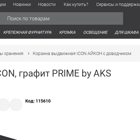
ции
Новинки
Новости
Как купить?
Сервисы и поддержк
Обработка персональных данных
Время работы оптовых продаж
Время работы интернет-маг
КРЕПЕЖНАЯ ФУРНИТУРА
КРОМКА
ОСВЕЩЕНИЕ
ДЛЯ ШКАФА
ы хранения
Корзина выдвижная ICON АЙКОН с доводчиком
ON, графит PRIME by AKS
Код: 115610