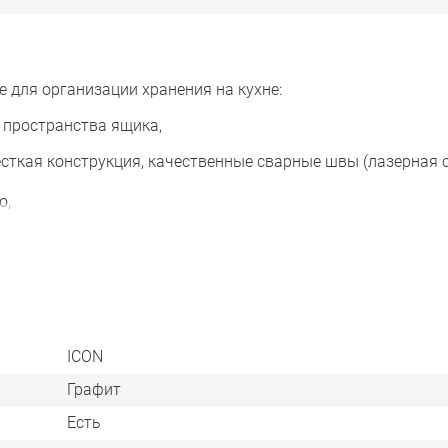
 для организации хранения на кухне:
пространства ящика,
ая конструкция, качественные сварные швы (лазерная с
о,
оскостях (установка в ящик под выдвижной фасад),
 под противоскользящим покрытием,
ICON
х,
Графит
м PRIME by AKS полного выдвижения (60000 циклов, 25к
Есть
кг.