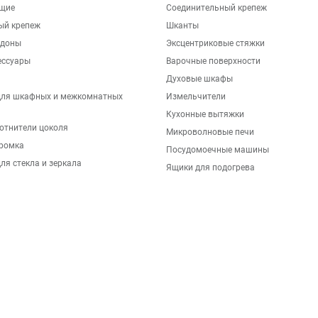
щие
Соединительный крепеж
ый крепеж
Шканты
ддоны
Эксцентриковые стяжки
ессуары
Варочные поверхности
Духовые шкафы
для шкафных и межкомнатных
Измельчители
Кухонные вытяжки
отнители цоколя
Микроволновые печи
ромка
Посудомоечные машины
ля стекла и зеркала
Ящики для подогрева