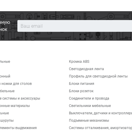
чную
нок
льные
Кромка ABS
Светодиодная лента
хонный
Профиль для светодиодной ленты
 ножки для столов
Блоки питания
бельные
Блоки розеток
е системы и аксессуары
Соединители и провода
онные материалы
Светильники мебельные
льные
Выключатели, датчики и контроллер
 шурупы
Подъемные механизмы
элементы выдвижения
Системы отталкивания, амортизато